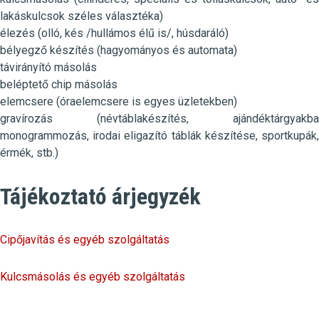
lakáskulcsok széles választéka)
élezés (olló, kés /hullámos élű is/, húsdaráló)
bélyegző készítés (hagyományos és automata)
távirányító másolás
beléptető chip másolás
elemcsere (óraelemcsere is egyes üzletekben)
gravírozás (névtáblakészítés, ajándéktárgyakba
monogrammozás, irodai eligazító táblák készítése, sportkupák,
érmék, stb.)
Tájékoztató árjegyzék
Cipőjavítás
és egyéb szolgáltatás
Kulcsmásolás
és egyéb szolgáltatás