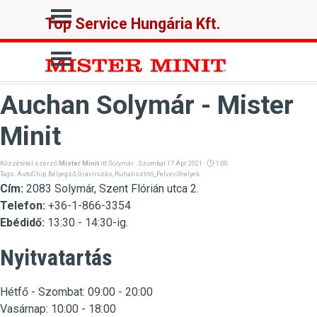
Tartalomhoz ugrás
Ugrás a menüre
Top Service Hungária Kft.
Ugrás a menüre
Auchan Solymár - Mister
Minit
Közzététel szerző
Mister Minit
itt
Solymár
· Szombat 17 Ápr 2021 ·
1:00
Tags:
AutoChip
,
Bélyegző
,
Gravírozás
,
Ruhatisztító_Felvevőhelyek
Cím:
2083 Solymár, Szent Flórián utca 2.
Telefon:
+36-1-866-3354
Ebédidő:
13:30 - 14:30-ig.
Nyitvatartás
Hétfő -
Szombat
:
09:00 - 20:00
Vasárnap:
10:00 - 18:00