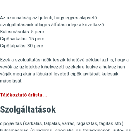
Az azonnaliság azt jelenti, hogy egyes alapvető
szolgáltatásaink átlagos átfutási ideje a következő:
Kulcsmásolás
:
5 perc
Cipősarkalás
: 15 perc
Cipőtalpalás
: 30 perc
Ezek a szolgáltatási idők teszik lehetővé például azt is, hogy a
vevők az üzletekbe kihelyezett székekre leülve a helyszínen
várják meg akár a lábukról levetett cipők javítását, kulcsaik
másolását.
Tájékoztató árlista ...
Szolgáltatások
cipőjavítás (sarkalás, talpalás, varrás, ragasztás, tágítás stb.)
kulcsmásolás (cilinderes, speciális és tollaskulcsok, autó- és