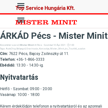
Tartalomhoz ugrás
Ugrás a menüre
Top Service Hungária Kft.
Ugrás a menüre
ÁRKÁD Pécs - Mister Minit
Közzététel szerző
Mister Minit
itt
Pécs
· Szombat 10 Ápr 2021 ·
1:00
Tags:
AutoChip
,
Bélyegző
,
Gravírozás
,
Korcsolya
,
Mister_Minit_és_Tisztító_szalon
Cím:
7622 Pécs, Bajcsy Zsilinszky út 11.
Telefon:
+36-1-866-3333
Ebédidő:
13:30 - 14:30-ig.
Nyitvatartás
Hétfő - Szombat: 09:00 - 20:00
Vasárnap: 10:00 - 18:00
Kérem érdeklődjön telefonon a nyitvatartásról és az azonnali