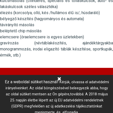
kulcsmásolás (cilinderes, speciális és tollaskulcsok, autó- és
lakáskulcsok széles választéka)
élezés (korcsolya, olló, kés /hullámos élű is/, húsdaráló)
bélyegző készítés (hagyományos és automata)
távirányító másolás
beléptető chip másolás
elemcsere (óraelemcsere is egyes üzletekben)
gravírozás (névtáblakészítés, ajándéktárgyakba
monogrammozás, irodai eligazító táblák készítése, sportkupák,
érmék, stb.)
Ez a weboldal sütiket használ!
Kérjük, olvassa el adatvédelmi
Központi Autókulcsmásolás 
irányelveinket.
Az oldal böngészésével beleegyezik abba, hogy
telefonszám: +36 1 866 3300 # 3206
az oldal sütiket mentsen az Ön gépére,továbbá: A 2018 május
Adatkezelési tájékoztató
Vállalási szabályzat
25. napján életbe lépett az új EU adatvédelmi rendeletnek
MISTER MINIT © 2017
Minden jog fenntartva!
(GDPR) megfelelően az új adatkezelési tájékoztatónkat
megismerte, és elfogadja.