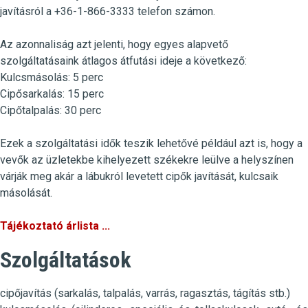
javításról a
+36-1-866-3333 t
elefon számon.
Az azonnaliság azt jelenti, hogy egyes alapvető
szolgáltatásaink átlagos átfutási ideje a következő:
Kulcsmásolás
:
5 perc
Cipősarkalás
: 15 perc
Cipőtalpalás
: 30 perc
Ezek a szolgáltatási idők teszik lehetővé például azt is, hogy a
vevők az üzletekbe kihelyezett székekre leülve a helyszínen
várják meg akár a lábukról levetett cipők javítását, kulcsaik
másolását.
Tájékoztató árlista ...
Szolgáltatások
cipőjavítás (sarkalás, talpalás, varrás, ragasztás, tágítás stb.)