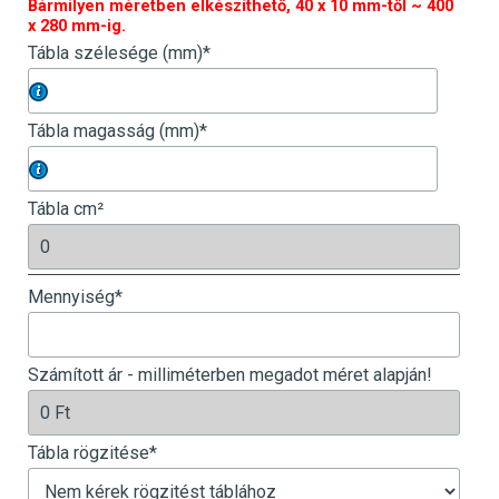
Bármilyen méretben elkészíthető, 40 x 10 mm-től ~ 400
x 280 mm-ig.
Tábla szélesége (mm)
*
milliméter
Tábla magasság (mm)
*
milliméter
Tábla cm²
Mennyiség
*
Számított ár - milliméterben megadot méret alapján!
Tábla rögzitése
*