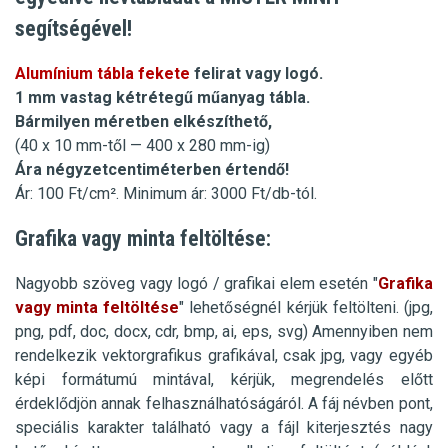
segítségével!
Alumínium tábla fekete
felirat
vagy logó.
1 mm vastag kétrétegű műanyag tábla.
Bármilyen méretben elkészíthető,
(40 x 10
mm-től — 400 x 280
mm-ig)
Ára négyzetcentiméterben értendő!
Ár
:
100
F
t/cm². Minimum ár: 3000 Ft/db-tól
.
Grafika vagy minta feltöltése:
Nagyobb szöveg vagy logó / grafikai elem esetén "
Grafika
vagy minta feltöltése
" lehetőségnél kérjük feltölteni. (jpg,
png, pdf, doc, docx, cdr, bmp, ai, eps, svg)
Amennyiben nem
rendelkezik
vektorgrafikus
grafikával, csak jpg, vagy egyéb
képi formátumú mintával, kérjük, megrendelés előtt
érdeklődjön annak felhasználhatóságáról. A fáj névben pont,
speciális karakter található vagy a fájl kiterjesztés nagy