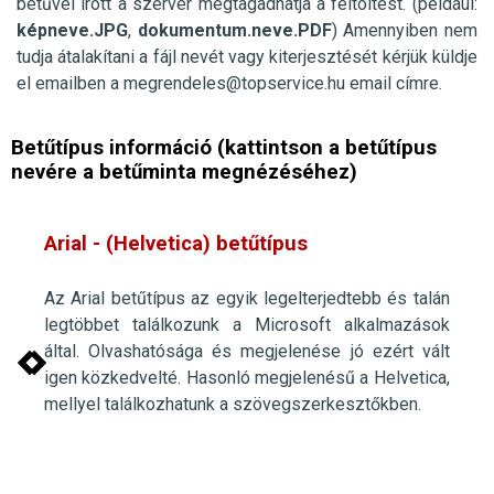
betűvel írott a szerver megtagadhatja a feltöltést. (például:
képneve.JPG
,
dokumentum.neve.PDF
) Amennyiben nem
tudja átalakítani a fájl nevét vagy kiterjesztését kérjük küldje
el
emailben
a
megrendeles@topservice.hu
email címre.
Betűtípus információ (kattintson a betűtípus
nevére a betűminta megnézéséhez)
Arial - (Helvetica)
betűtípus
Az Arial betűtípus az egyik legelterjedtebb és talán
legtöbbet találkozunk a Microsoft alkalmazások
által. Olvashatósága és megjelenése jó ezért vált
igen közkedvelté. Hasonló megjelenésű a Helvetica,
mellyel találkozhatunk a szövegszerkesztőkben.