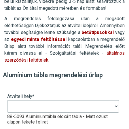
belül kiszállítjuk, vidékre pedig 3-5 nap alatt. Gravírozzuk a
táblát az Ön által megadott méretben és formában!
A megrendelés feldolgozása után a megadott
elérhetőségen tájékoztatjuk az átvétel idejéről. Amennyiben
további segítségre lenne szüksége a
betűtípusokkal
vagy
az
egyedi minta feltöltéssel
kapcsolatban a megrendelő
űrlap alatt további információt talál.
Megrendelés előtt
kérem olvassa el - Szolgáltatási feltételek -
általános
szerződési feltételek.
Alumínium tábla megrendelési űrlap
Átvételi hely
*
88-5093 Alumíniumtábla eloxált tábla - Matt ezüst
alapon fekete felirat