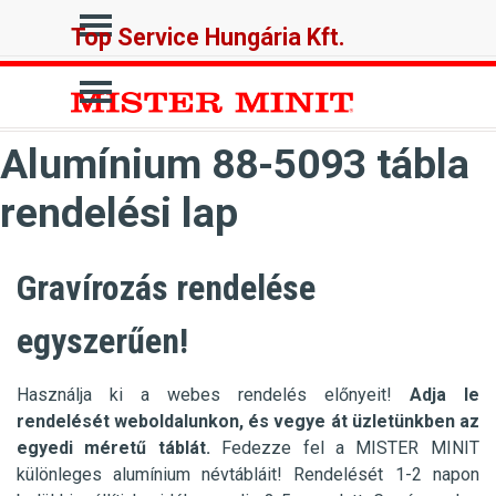
Tartalomhoz ugrás
Ugrás a menüre
Top Service Hungária Kft.
Ugrás a menüre
Alumínium 88-5093 tábla
rendelési lap
Gravírozás rendelése
egyszerűen!
Használja ki a webes rendelés előnyeit!
Adja le
rendelését weboldalunkon, és vegye át üzletünkben az
egyedi méretű táblát.
Fedezze fel a MISTER MINIT
különleges alumínium névtábláit! Rendelését 1-2 napon