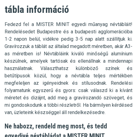
tábla információ
Fedezd fel a MISTER MINIT egyedi műanyag névtábláit!
Rendelésedet Budapestre és a budapesti agglomerációba
1-2 napon belül, vidékre pedig 3-5 nap alatt szállítjuk ki.
Gravírozzuk a táblát az általad megadott méretben, akár A3-
as méretben is! Névtábláink kiváló minőségű a
lumínium
készülnek, amelyek tartósak és ellenállnak a mindennapi
használatnak. Választhatsz különböző színek és
betűtípusok közül, hogy a névtábla teljes mértékben
megfeleljen az igényeidnek és stílusodnak. Rendelési
folyamatunk egyszerű és gyors: csak válaszd ki a kívánt
méretet és dizájnt, add meg a gravírozandó szöveget, és
mi gondoskodunk a többi részletről. Ha bármilyen kérdésed
van, üzleteink készséggel áll rendelkezésedre.
Ne habozz, rendeld meg most, és tedd
egyedivé névtábládat a MISTER MINIT