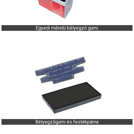
Egyedi méretü bélyegző gumi
Bélyegzőgumi és festékpárna