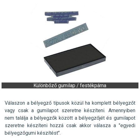
Különbőző gumilap / festékpárna
Válaszon a bélyegző típusok közül ha komplett bélyegzőt
vagy csak a gumilapot szeretne készíteni. Amennyiben
nem találja a bélyegzők között a bélyegzőjét és gumilapot
szeretne készíteni hozzá csak akkor válasza a "egyedi
bélyegzőgumi készítést".