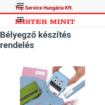
Tartalomhoz ugrás
Ugrás a menüre
Top Service Hungária Kft.
Ugrás a menüre
Bélyegző készítés
rendelés