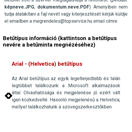
képneve.JPG
,
dokumentum.neve.PDF
) Amenyiben nem
tudja átalakítani a fajl nevét vagy kiterjesztését kérjük küldje
el
emailben
a
megrendeles@topservice.hu
email címre.
Betűtípus információ (kattintson a betűtípus
nevére a betűminta megnézéséhez)
Arial - (Helvetica)
betűtípus
Az Arial betűtípus az egyik legelterjedtebb és talán
legtöbbet találkozunk a Microsoft alkalmazások
által. Olvashatósága és megjelenése jó ezért vált
igen közkedvelté. Hasonló megjelenésű a Helvetica,
mellyel találkozhatunk a szövegszerkesztőkben.