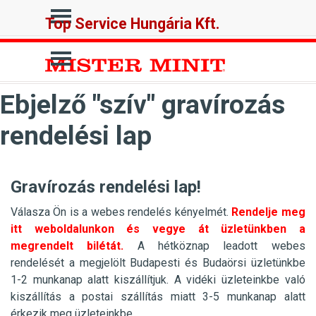
Tartalomhoz ugrás
Ugrás a menüre
Top Service Hungária Kft.
Ugrás a menüre
Ebjelző "szív" gravírozás
rendelési lap
Gravírozás rendelési lap!
Válasza Ön is a webes rendelés kényelmét.
Rendelje meg
itt weboldalunkon és vegye át üzletünkben a
megrendelt bilétát.
A hétköznap leadott webes
rendelését a megjelölt Budapesti és Budaörsi üzletünkbe
1-2 munkanap alatt kiszállítjuk. A vidéki üzleteinkbe való
kiszállítás a postai szállítás miatt 3-5 munkanap alatt
érkezik meg üzleteinkbe.