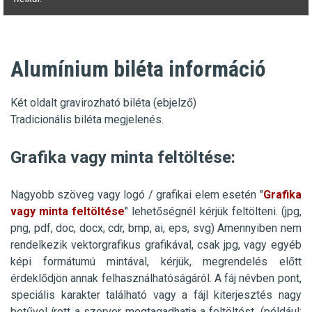
Alumínium biléta információ
Két oldalt gravirozható biléta (ebjelző)
Tradicionális biléta megjelenés.
Grafika vagy minta feltöltése:
Nagyobb szöveg vagy logó / grafikai elem esetén "
Grafika
vagy minta feltöltése
" lehetőségnél kérjük feltölteni. (jpg,
png, pdf, doc, docx, cdr, bmp, ai, eps, svg)
Amennyiben nem
rendelkezik
vektorgrafikus
grafikával, csak jpg, vagy egyéb
képi formátumú mintával, kérjük, megrendelés előtt
érdeklődjön annak felhasználhatóságáról. A fáj névben pont,
speciális karakter található vagy a fájl kiterjesztés nagy
betűvel írott a szerver megtagadhatja a feltöltést. (például: