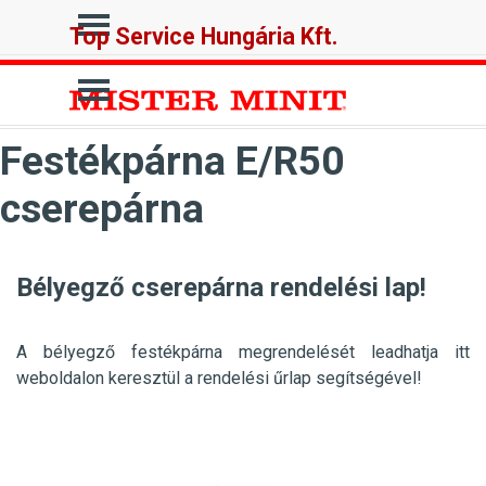
Tartalomhoz ugrás
Ugrás a menüre
Top Service Hungária Kft.
Ugrás a menüre
Festékpárna E/R50
cserepárna
Bélyegző cserepárna rendelési lap!
A bélyegző festékpárna megrendelését leadhatja itt
weboldalon keresztül a rendelési űrlap segítségével!