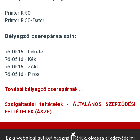
Printer R 50
Printer R 50-Dater
Bélyegző cserepárna szín:
76-0516 - Fekete
76-0516 - Kék
76-0516 - Zőld
76-0516 - Piros
További
bélyegző cserepárná
k ...
Szolgáltatási feltételek - ÁLTALÁNOS SZERZŐDÉSI
FELTÉTELEK (ÁSZF)
Ez a weboldal sütiket használ!
Kérjük, olvassa el adatvédelmi