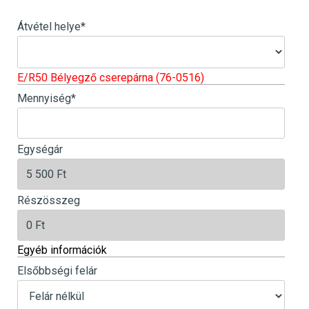
Átvétel helye
*
E/R50 Bélyegző cserepárna (76-0516)
Mennyiség
*
Egységár
Részösszeg
Egyéb információk
Elsőbbségi felár