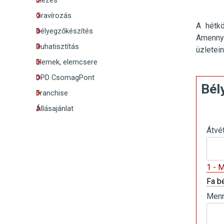
Élezés
Gravírozás
A hétk
Bélyegzőkészítés
Amennyi
Ruhatisztítás
üzletei
Elemek, elemcsere
DPD CsomagPont
Bél
Franchise
Állásajánlat
Átvé
1 - 
Fa b
Menn