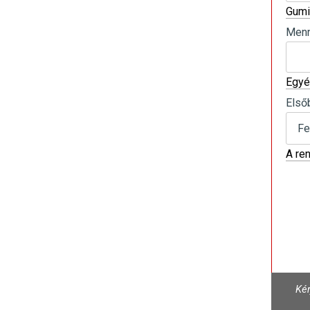
Gumi
Menn
Egyé
Első
A re
Kér