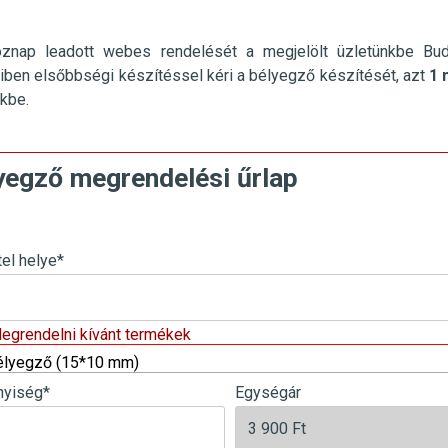
öznap leadott webes rendelését a megjelölt üzletünkbe
Bu
ben elsőbbségi készítéssel kéri a bélyegző készítését, azt
1 
nkbe.
yegző megrendelési űrlap
tel helye
*
Megrendelni kívánt termékek
élyegző (15*10 mm)
yiség
*
Egységár