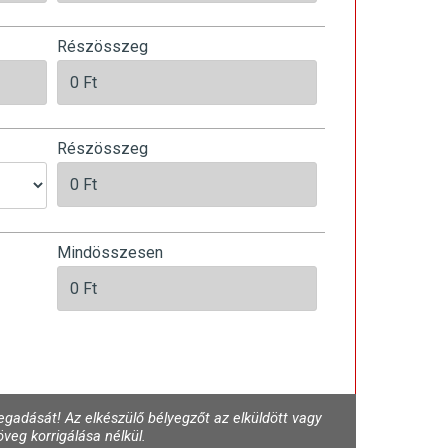
Részösszeg
Részösszeg
Mindösszesen
gadását! Az elkészülő bélyegzőt az elküldött vagy
veg korrigálása nélkül.