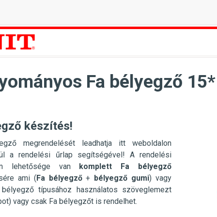
yományos Fa bélyegző 15
egző készítés!
egző megrendelését leadhatja itt weboldalon
ül a rendelési űrlap segítségével! A rendelési
ten lehetősége van
komplett Fa bélyegző
sére ami (
Fa
bélyegző
+
bélyegző gumi
) vagy
 bélyegző típusához használatos szöveglemezt
pot) vagy csak Fa bélyegzőt is rendelhet.