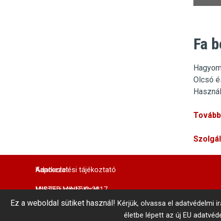
Fa b
Hagyom
Olcsó é
Használ
További
Szolgá
Adatkezelési tájékoztató
Kapcsolat
MISTER MINIT © 2017
Vállalási szabályzat
Központi Autókulcsmásolás 
Ez a weboldal sütiket használ!
Kérjük, olvassa el adatvédelmi i
telefonszám: +36 1 866 3300 # 3206
Belső visszaélés-bejelentés
Minden jog fenntartva!
életbe lépett az új EU adatvé