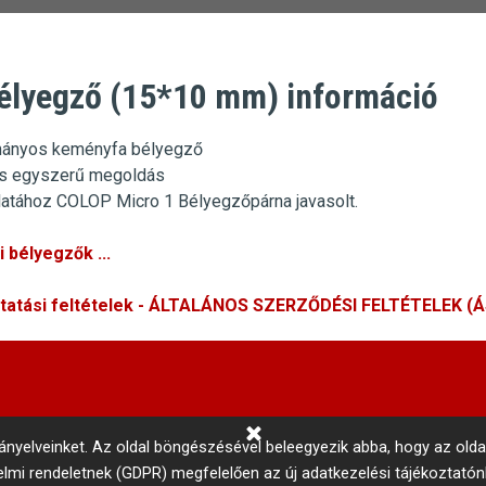
élyegző (15*10 mm) információ
ányos keményfa bélyegző
s egyszerű megoldás
atáh
oz COLOP Micro 1
Bélyegzőpárna javasolt.
 bélyegzők ...
ltatási feltételek - ÁLTALÁNOS SZERZŐDÉSI FELTÉTELEK (
rányelveinket.
Az oldal böngészésével beleegyezik abba, hogy az olda
delmi rendeletnek (GDPR) megfelelően az új adatkezelési tájékoztató