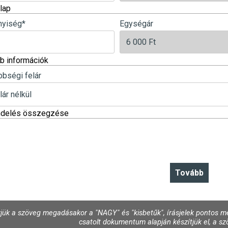
lap
yiség
*
Egységár
b információk
bbségi felár
ndelés összegzése
jük a szöveg megadásakor a "NAGY" és "kisbetűk", írásjelek pontos me
csatolt dokumentum alapján készítjük el, a szö