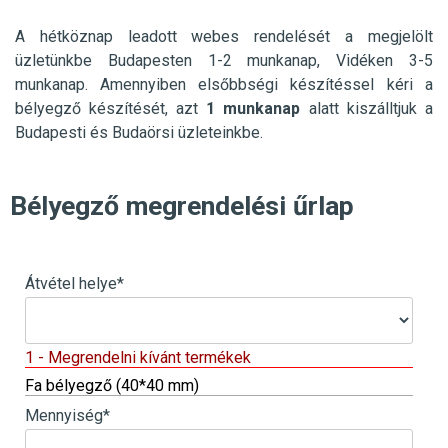
A hétköznap leadott webes rendelését a megjelölt
üzletünkbe
Budapesten 1-2 munkanap, Vidéken 3-5
munkanap. Amennyiben elsőbbségi készítéssel kéri a
bélyegző készítését, azt
1 munkanap
alatt kiszálltjuk a
Budapesti és Budaörsi üzleteinkbe.
Bélyegző megrendelési űrlap
Átvétel helye
*
1 - Megrendelni kívánt termékek
Fa bélyegző (40*40 mm)
Mennyiség
*