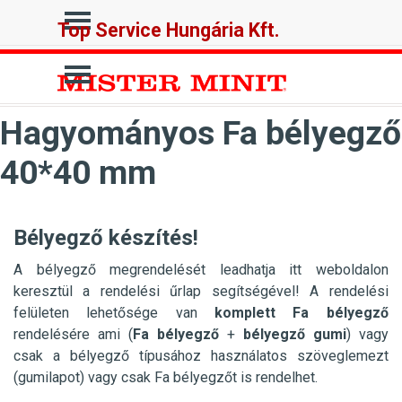
Tartalomhoz ugrás
Ugrás a menüre
Top Service Hungária Kft.
Ugrás a menüre
Hagyományos Fa bélyegző
40*40 mm
Bélyegző készítés!
A bélyegző megrendelését leadhatja itt weboldalon
keresztül a rendelési űrlap segítségével! A rendelési
felületen lehetősége van
komplett Fa bélyegző
rendelésére ami (
Fa
bélyegző
+
bélyegző gumi
) vagy
csak a bélyegző típusához használatos szöveglemezt
(gumilapot) vagy csak Fa bélyegzőt is rendelhet.