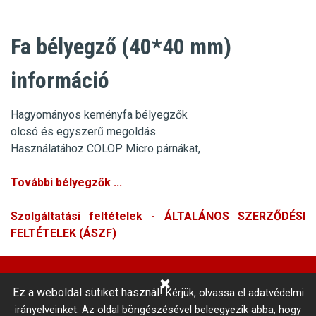
Fa bélyegző (40*40 mm)
információ
Hagyományos keményfa bélyegzők
olcsó és egyszerű megoldás.
Használatához COLOP Micro párnákat,
További bélyegzők ...
Szolgáltatási feltételek - ÁLTALÁNOS SZERZŐDÉSI
FELTÉTELEK (ÁSZF)
Ez a weboldal sütiket használ!
Kérjük, olvassa el adatvédelmi
Központi Autókulcsmásolás 
irányelveinket.
Az oldal böngészésével beleegyezik abba, hogy