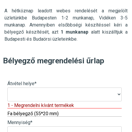
A hétköznap leadott webes rendelését a megjelölt
üzletünkbe
Budapesten 1-2 munkanap, Vidéken 3-5
munkanap. Amennyiben elsőbbségi készítéssel kéri a
bélyegző készítését, azt
1 munkanap
alatt kiszálltjuk a
Budapesti és Budaörsi üzleteinkbe.
Bélyegző megrendelési űrlap
Átvétel helye
*
1 - Megrendelni kívánt termékek
Fa bélyegző (55*20 mm)
Mennyiség
*