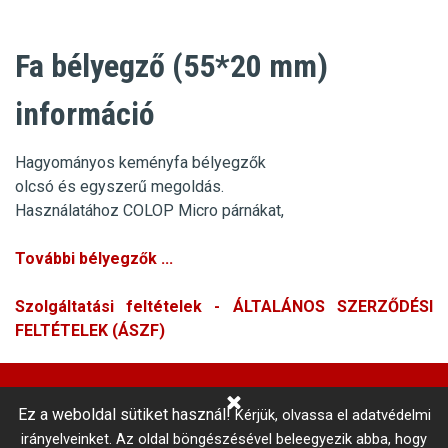
Fa bélyegző (55*20 mm)
információ
Hagyományos keményfa bélyegzők
olcsó és egyszerű megoldás.
Használatához COLOP Micro párnákat,
További bélyegzők ...
Szolgáltatási feltételek - ÁLTALÁNOS SZERZŐDÉSI
FELTÉTELEK (ÁSZF)
Ez a weboldal sütiket használ!
Kérjük, olvassa el adatvédelmi
Központi Autókulcsmásolás 
irányelveinket.
Az oldal böngészésével beleegyezik abba, hogy