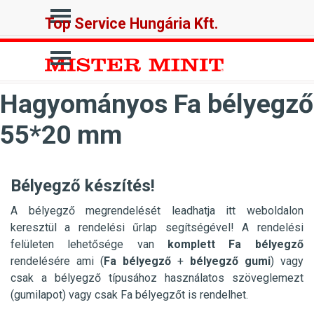
Tartalomhoz ugrás
Ugrás a menüre
Top Service Hungária Kft.
Ugrás a menüre
Hagyományos Fa bélyegző
55*20 mm
Bélyegző készítés!
A bélyegző megrendelését leadhatja itt weboldalon
keresztül a rendelési űrlap segítségével! A rendelési
felületen lehetősége van
komplett Fa bélyegző
rendelésére ami (
Fa
bélyegző
+
bélyegző gumi
) vagy
csak a bélyegző típusához használatos szöveglemezt
(gumilapot) vagy csak Fa bélyegzőt is rendelhet.