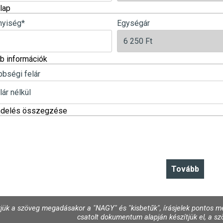
lap
yiség
*
Egységár
b információk
bbségi felár
ndelés összegzése
jük a szöveg megadásakor a "NAGY" és "kisbetűk", írásjelek pontos me
csatolt dokumentum alapján készítjük el, a szö