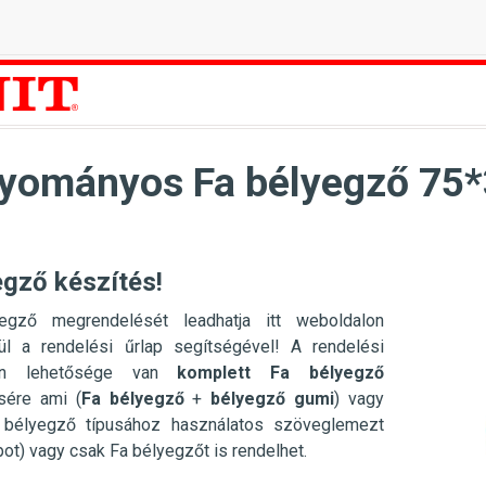
yományos Fa bélyegző 75
egző készítés!
egző megrendelését leadhatja itt weboldalon
ül a rendelési űrlap segítségével! A rendelési
ten lehetősége van
komplett Fa bélyegző
sére ami (
Fa
bélyegző
+
bélyegző gumi
) vagy
 bélyegző típusához használatos szöveglemezt
pot) vagy csak Fa bélyegzőt is rendelhet.