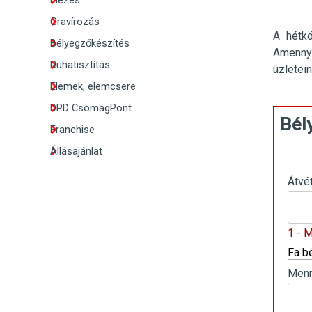
Élezés
Gravírozás
A hétk
Bélyegzőkészítés
Amennyi
Ruhatisztítás
üzletei
Elemek, elemcsere
DPD CsomagPont
Bél
Franchise
Állásajánlat
Átvé
1 - 
Fa b
Menn