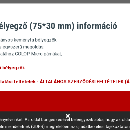
élyegző (75*30 mm) információ
ányos keményfa bélyegzők
s egyszerű megoldás.
atához COLOP Micro párnákat,
 bélyegzők ...
ltatási feltételek - ÁLTALÁNOS SZERZŐDÉSI FELTÉTELEK (
rányelveinket.
Az oldal böngészésével beleegyezik abba, hogy az olda
delmi rendeletnek (GDPR) megfelelően az új adatkezelési tájékoztató