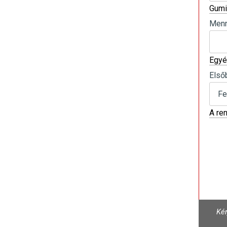
Gumi
Menn
Egyé
Első
A re
Kér