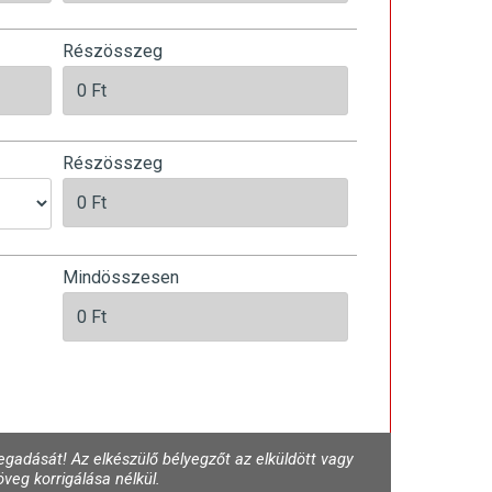
Részösszeg
Részösszeg
Mindösszesen
gadását! Az elkészülő bélyegzőt az elküldött vagy
veg korrigálása nélkül.