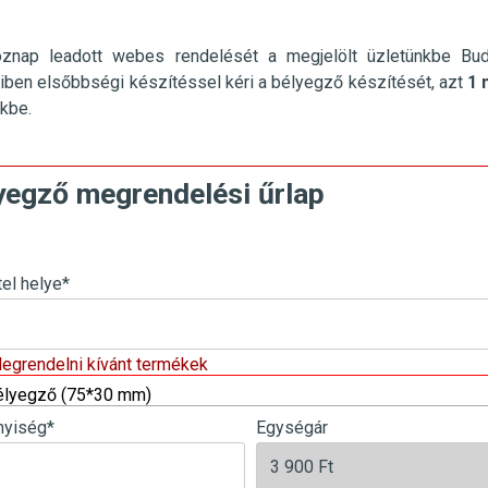
öznap leadott webes rendelését a megjelölt üzletünkbe
Bu
ben elsőbbségi készítéssel kéri a bélyegző készítését, azt
1 
nkbe.
yegző megrendelési űrlap
tel helye
*
Megrendelni kívánt termékek
élyegző (75*30 mm)
yiség
*
Egységár