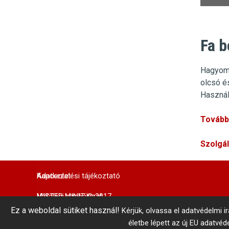
Fa b
Hagyom
olcsó é
Használ
További
Szolgá
Adatkezelési tájékoztató
Kapcsolat
MISTER MINIT © 2017
Vállalási szabályzat
Központi Autókulcsmásolás 
Ez a weboldal sütiket használ!
Kérjük, olvassa el adatvédelmi i
telefonszám: +36 1 866 3300 # 3206
Belső visszaélés-bejelentés
Minden jog fenntartva!
életbe lépett az új EU adatvé