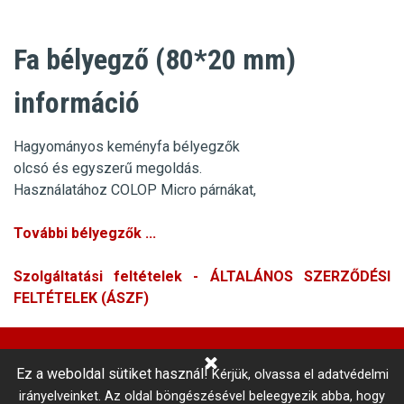
Fa bélyegző (80*20 mm)
információ
Hagyományos keményfa bélyegzők
olcsó és egyszerű megoldás.
Használatához COLOP Micro párnákat,
További bélyegzők ...
Szolgáltatási feltételek - ÁLTALÁNOS SZERZŐDÉSI
FELTÉTELEK (ÁSZF)
Ez a weboldal sütiket használ!
Kérjük, olvassa el adatvédelmi
Központi Autókulcsmásolás 
irányelveinket.
Az oldal böngészésével beleegyezik abba, hogy