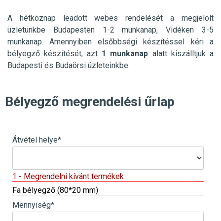
A hétköznap leadott webes rendelését a megjelölt
üzletünkbe
Budapesten 1-2 munkanap, Vidéken 3-5
munkanap. Amennyiben elsőbbségi készítéssel kéri a
bélyegző készítését, azt
1 munkanap
alatt kiszálltjuk a
Budapesti és Budaörsi üzleteinkbe.
Bélyegző megrendelési űrlap
Átvétel helye
*
1 - Megrendelni kívánt termékek
Fa bélyegző (80*20 mm)
Mennyiség
*