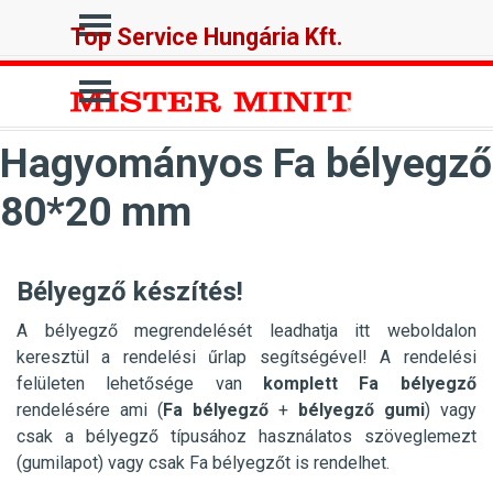
Tartalomhoz ugrás
Ugrás a menüre
Top Service Hungária Kft.
Ugrás a menüre
Hagyományos Fa bélyegző
80*20 mm
Bélyegző készítés!
A bélyegző megrendelését leadhatja itt weboldalon
keresztül a rendelési űrlap segítségével! A rendelési
felületen lehetősége van
komplett Fa bélyegző
rendelésére ami (
Fa
bélyegző
+
bélyegző gumi
) vagy
csak a bélyegző típusához használatos szöveglemezt
(gumilapot) vagy csak Fa bélyegzőt is rendelhet.