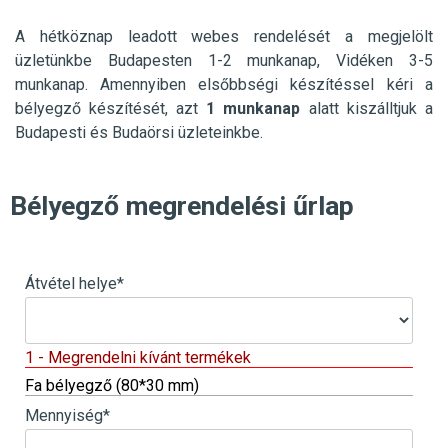
A hétköznap leadott webes rendelését a megjelölt
üzletünkbe
Budapesten 1-2 munkanap, Vidéken 3-5
munkanap. Amennyiben elsőbbségi készítéssel kéri a
bélyegző készítését, azt
1 munkanap
alatt kiszálltjuk a
Budapesti és Budaörsi üzleteinkbe.
Bélyegző megrendelési űrlap
Átvétel helye
*
1 - Megrendelni kívánt termékek
Fa bélyegző (80*30 mm)
Mennyiség
*