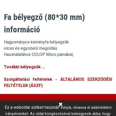
Fa bélyegző (80*30 mm)
információ
Hagyományos keményfa bélyegzők
olcsó és egyszerű megoldás.
Használatához COLOP Micro párnákat,
További bélyegzők ...
Szolgáltatási feltételek - ÁLTALÁNOS SZERZŐDÉSI
FELTÉTELEK (ÁSZF)
Ez a weboldal sütiket használ!
Kérjük, olvassa el adatvédelmi
Központi Autókulcsmásolás 
irányelveinket.
Az oldal böngészésével beleegyezik abba, hogy