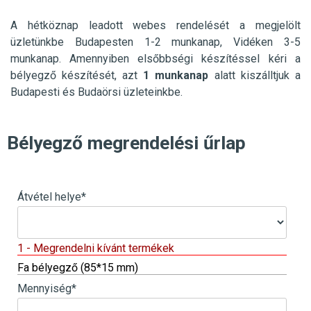
A hétköznap leadott webes rendelését a megjelölt
üzletünkbe
Budapesten 1-2 munkanap, Vidéken 3-5
munkanap. Amennyiben elsőbbségi készítéssel kéri a
bélyegző készítését, azt
1 munkanap
alatt kiszálltjuk a
Budapesti és Budaörsi üzleteinkbe.
Bélyegző megrendelési űrlap
Átvétel helye
*
1 - Megrendelni kívánt termékek
Fa bélyegző (85*15 mm)
Mennyiség
*