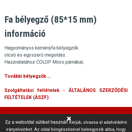
Fa bélyegző (85*15 mm)
információ
Hagyományos keményfa bélyegzők
olcsó és egyszerű megoldás.
Használatához COLOP Micro párnákat,
További bélyegzők ...
Szolgáltatási feltételek - ÁLTALÁNOS SZERZŐDÉSI
FELTÉTELEK (ÁSZF)
Ez a weboldal sütiket használ!
Kérjük, olvassa el adatvédelmi
Központi Autókulcsmásolás 
irányelveinket.
Az oldal böngészésével beleegyezik abba, hogy