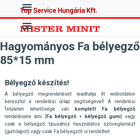
Tartalomhoz ugrás
Ugrás a menüre
Top Service Hungária Kft.
Ugrás a menüre
Hagyományos Fa bélyegző
85*15 mm
Bélyegző készítés!
A bélyegző megrendelését leadhatja itt weboldalon
keresztül a rendelési űrlap segítségével! A rendelési
felületen lehetősége van
komplett Fa bélyegző
rendelésére ami (
Fa
bélyegző
+
bélyegző gumi
) vagy
csak a bélyegző típusához használatos szöveglemezt
(gumilapot) vagy csak Fa bélyegzőt is rendelhet.