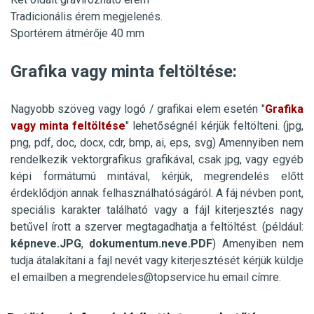
Tradicionális érem megjelenés.
Sportérem átmérője 40 mm
Grafika vagy minta feltöltése:
Nagyobb szöveg vagy logó / grafikai elem esetén "
Grafika
vagy minta feltöltése
" lehetőségnél kérjük feltölteni. (jpg,
png, pdf, doc, docx, cdr, bmp, ai, eps, svg)
Amennyiben nem
rendelkezik
vektorgrafikus
grafikával, csak jpg, vagy egyéb
képi formátumú mintával, kérjük, megrendelés előtt
érdeklődjön annak felhasználhatóságáról. A fáj névben pont,
speciális karakter található vagy a fájl kiterjesztés nagy
betűvel írott a szerver megtagadhatja a feltöltést. (például:
képneve.JPG
,
dokumentum.neve.PDF
) Amenyiben nem
tudja átalakítani a fajl nevét vagy kiterjesztését kérjük küldje
el
emailben
a
megrendeles@topservice.hu
email címre.