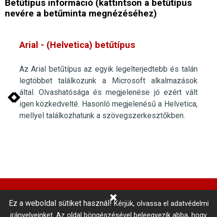
Betűtípus információ (kattintson a betűtípus
nevére a betűminta megnézéséhez)
Arial - (Helvetica)
betűtípus
Az Arial betűtípus az egyik legelterjedtebb és talán
legtöbbet találkozunk a Microsoft alkalmazások
által. Olvashatósága és megjelenése jó ezért vált
igen közkedvelté. Hasonló megjelenésű a Helvetica,
mellyel találkozhatunk a szövegszerkesztőkben.
Ez a weboldal sütiket használ!
Kérjük, olvassa el adatvédelmi
Központi Autókulcsmásolás 
irányelveinket.
Az oldal böngészésével beleegyezik abba, hogy