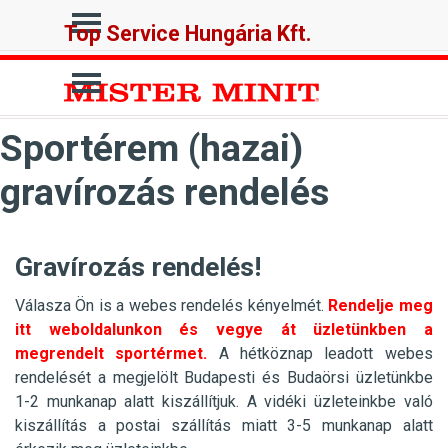
Tartalomhoz ugrás
Ugrás a menüre
Top Service Hungária Kft.
Ugrás a menüre
Sportérem (hazai)
gravírozás rendelés
Gravírozás rendelés!
Válasza Ön is a webes rendelés kényelmét.
Rendelje meg
itt weboldalunkon és vegye át üzletünkben a
megrendelt sportérmet.
A hétköznap leadott webes
rendelését a megjelölt Budapesti és Budaörsi üzletünkbe
1-2 munkanap alatt kiszállítjuk. A vidéki üzleteinkbe való
kiszállítás a postai szállítás miatt 3-5 munkanap alatt