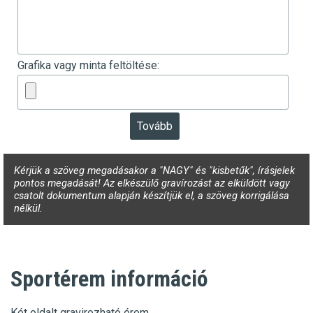
Grafika vagy minta feltöltése:
Kérjük a szöveg megadásakor a "NAGY" és "kisbetűk", írásjelek
pontos megadását! Az elkészülő gravírozást az elküldött vagy
csatolt dokumentum alapján készítjük el, a szöveg korrigálása
nélkül.
Sportérem információ
Két oldalt gravirozható érem