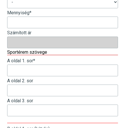
Mennyiség
*
Számított ár
Sportérem szövege
A oldal 1. sor
*
A oldal 2. sor
A oldal 3. sor
_