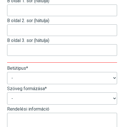
B oldal 1. sor (hátulja)
B oldal 2. sor (hátulja)
B oldal 3. sor (hátulja)
_
Betütipus
*
Szöveg formázása
*
Rendelési információ