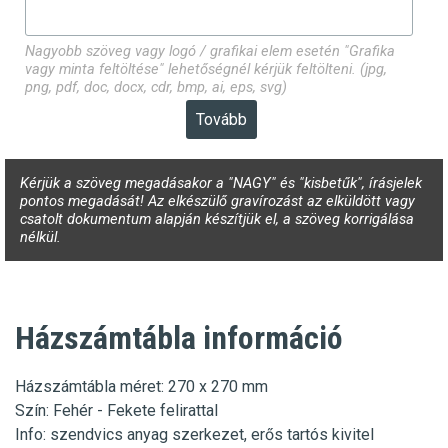
Nagyobb szöveg vagy logó / grafikai elem esetén "Grafika
vagy minta feltöltése" lehetőségnél kérjük feltölteni. (jpg,
png, pdf, doc, docx, cdr, bmp, ai, eps, svg)
Kérjük a szöveg megadásakor a "NAGY" és "kisbetűk", írásjelek
pontos megadását! Az elkészülő gravírozást az elküldött vagy
csatolt dokumentum alapján készítjük el, a szöveg korrigálása
nélkül.
Házszámtábla információ
Házszámtábla méret: 270 x 270 mm
Szín: Fehér - Fekete felirattal
Info: szendvics anyag szerkezet, erős tartós kivitel