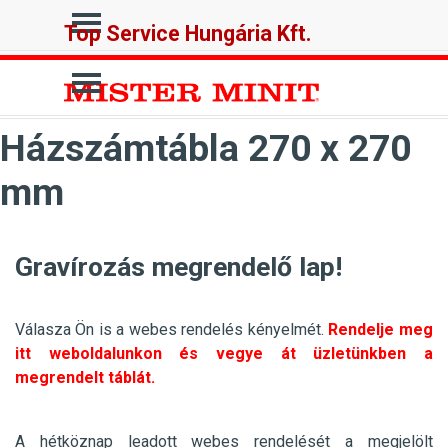
Tartalomhoz ugrás
Ugrás a menüre
Top Service Hungária Kft.
Ugrás a menüre
Házszámtábla 270 x 270
mm
Gravírozás megrendelő lap!
Válasza Ön is a webes rendelés kényelmét.
Rendelje meg
itt weboldalunkon és vegye át üzletünkben a
megrendelt táblát.
A hétköznap leadott webes rendelését a megjelölt