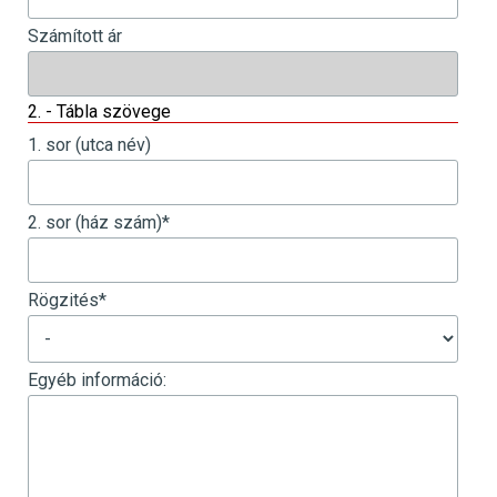
Számított ár
2. - Tábla szövege
1. sor (utca név)
2. sor (ház szám)
*
Rögzités
*
Egyéb információ: