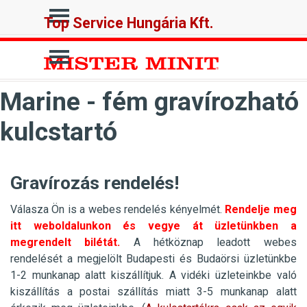
Tartalomhoz ugrás
Ugrás a menüre
Top Service Hungária Kft.
Ugrás a menüre
Marine - fém gravírozható
kulcstartó
Gravírozás rendelés!
Válasza Ön is a webes rendelés kényelmét.
Rendelje meg
itt weboldalunkon és vegye át üzletünkben a
megrendelt bilétát.
A hétköznap leadott webes
rendelését a megjelölt Budapesti és Budaörsi üzletünkbe
1-2 munkanap alatt kiszállítjuk. A vidéki üzleteinkbe való
kiszállítás a postai szállítás miatt 3-5 munkanap alatt