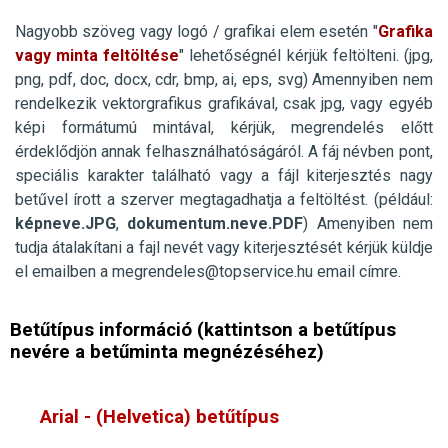
Nagyobb szöveg vagy logó / grafikai elem esetén "
Grafika
vagy minta feltöltése
" lehetőségnél kérjük feltölteni. (jpg,
png, pdf, doc, docx, cdr, bmp, ai, eps, svg)
Amennyiben nem
rendelkezik
vektorgrafikus
grafikával, csak jpg, vagy egyéb
képi formátumú mintával, kérjük, megrendelés előtt
érdeklődjön annak felhasználhatóságáról. A fáj névben pont,
speciális karakter található vagy a fájl kiterjesztés nagy
betűvel írott a szerver megtagadhatja a feltöltést. (például:
képneve.JPG
,
dokumentum.neve.PDF
) Amenyiben nem
tudja átalakítani a fajl nevét vagy kiterjesztését kérjük küldje
el
emailben
a
megrendeles@topservice.hu
email címre.
Betűtípus információ (kattintson a betűtípus
nevére a betűminta megnézéséhez)
Arial - (Helvetica)
betűtípus