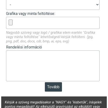
Grafika vagy minta feltöltése:
Nagyobb szöveg vagy logó / grafikai elem esetén "Grafika
vagy minta feltöltése" lehetőségnél kérjük feltölteni. (jpg,
png, pdf, doc, docx, cdr, bmp, ai, eps, svg)
Rendelési információ
Kérjük a szöveg megadásakor a "NAGY" és "kisbetűk", írásjelek
pontos megadását! Az elkészülő gravírozást az elküldött vagy