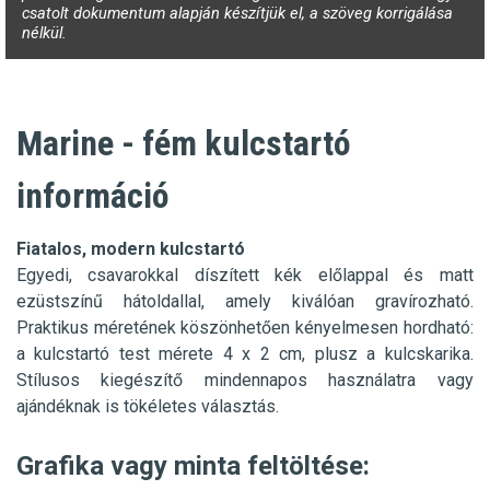
csatolt dokumentum alapján készítjük el, a szöveg korrigálása
nélkül.
Marine - fém kulcstartó
információ
Fiatalos, modern kulcstartó
Egyedi, csavarokkal díszített kék előlappal és matt
ezüstszínű hátoldallal, amely kiválóan gravírozható.
Praktikus méretének köszönhetően kényelmesen hordható:
a kulcstartó test mérete 4 x 2 cm, plusz a kulcskarika.
Stílusos kiegészítő mindennapos használatra vagy
ajándéknak is tökéletes választás.
Grafika vagy minta feltöltése: