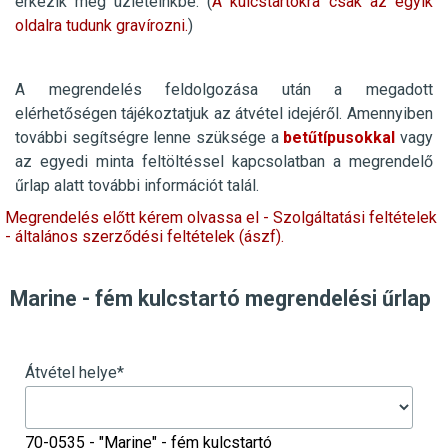
érkezik meg üzleteinkbe.
(
A
kulcstartókra csak az egyik
oldalra tudunk gravírozni.
)
A megrendelés feldolgozása után a megadott
elérhetőségen tájékoztatjuk az átvétel idejéről. Amennyiben
további segítségre lenne szüksége a
betűtípusokkal
vagy
az egyedi minta feltöltéssel kapcsolatban a megrendelő
űrlap alatt további információt talál.
Megrendelés előtt kérem olvassa el - Szolgáltatási feltételek
- általános szerződési feltételek (ászf).
Marine - fém kulcstartó megrendelési űrlap
Átvétel helye
*
70-0535 - "Marine" - fém kulcstartó