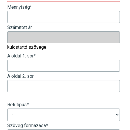
Mennyiség
*
Számított ár
kulcstartó szövege
A oldal 1. sor
*
A oldal 2. sor
_
Betütipus
*
Szöveg formázása
*