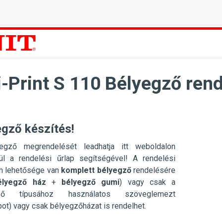
-Print S 110 Bélyegző rend
egző készítés!
egző megrendelését leadhatja itt weboldalon
ül a rendelési űrlap segítségével! A rendelési
en lehetősége van
komplett bélyegző
rendelésére
élyegző ház
+
bélyegző gumi
) vagy csak a
gző típusához használatos szöveglemezt
pot) vagy csak bélyegzőházat is rendelhet.