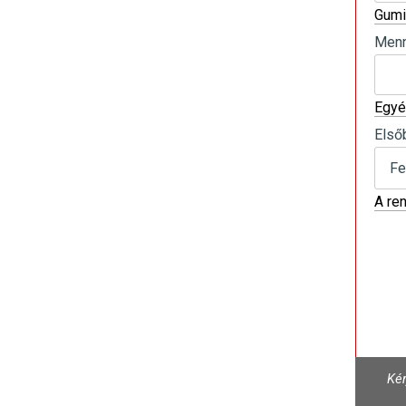
Gumi
Menn
Egyé
Első
A re
Kér