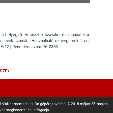
ges bélyegző.
Hosszabb szavakra és mondatokra.
gy nevek számára.
Használható szövegsorok: 2 sor
 E/12 | Rendelési szám: 76-0383
ÁSZF)
l sütiket mentsen az Ön gépére,továbbá: A 2018 május 25. napján
nkat megismerte, és elfogadja.