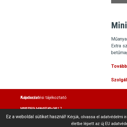
Mini
Műanya
Extra s
betűma
További
Szolgá
Adatkezelési tájékoztató
Kapcsolat
MISTER MINIT © 2017
Vállalási szabályzat
Központi Autókulcsmásolás 
Ez a weboldal sütiket használ!
Kérjük, olvassa el adatvédelmi i
telefonszám: +36 1 866 3300 # 3206
Belső visszaélés-bejelentés
Minden jog fenntartva!
életbe lépett az új EU adatvé