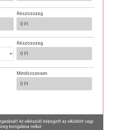
Részösszeg
Részösszeg
Mindösszesen
gadását! Az elkészülő bélyegzőt az elküldött vagy
veg korrigálása nélkül.