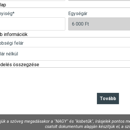
lap
yiség
*
Egységár
b információk
bbségi felár
ndelés összegzése
jük a szöveg megadásakor a "NAGY" és "kisbetűk", írásjelek pontos me
csatolt dokumentum alapján készítjük el, a szö