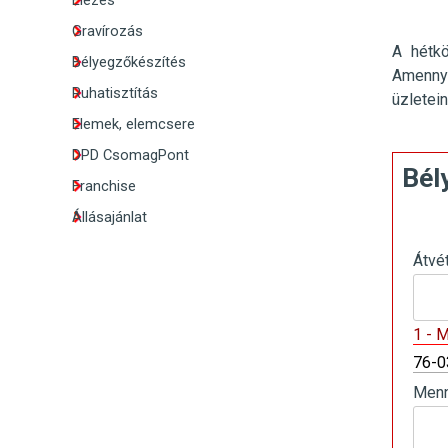
Élezés
Gravírozás
A hétk
Bélyegzőkészítés
Amennyi
Ruhatisztítás
üzletei
Elemek, elemcsere
DPD CsomagPont
Bél
Franchise
Állásajánlat
Átvé
1 - 
76-0
Menn