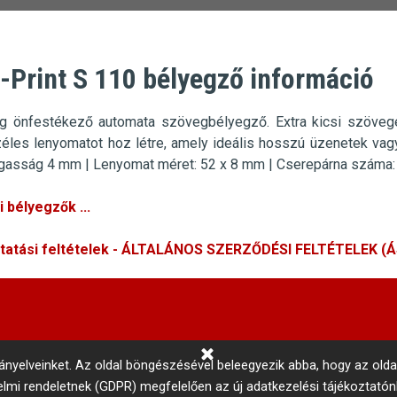
-Print S 110 bélyegző információ
g önfestékező automata szövegbélyegző.
Extra kicsi szöve
zéles lenyomatot hoz létre, amely ideális hosszú üzenetek va
gasság 4 mm
|
Lenyomat méret: 52 x 8 mm |
Cserepárna száma:
 bélyegzők ...
ltatási feltételek - ÁLTALÁNOS SZERZŐDÉSI FELTÉTELEK (
rányelveinket.
Az oldal böngészésével beleegyezik abba, hogy az olda
delmi rendeletnek (GDPR) megfelelően az új adatkezelési tájékoztató