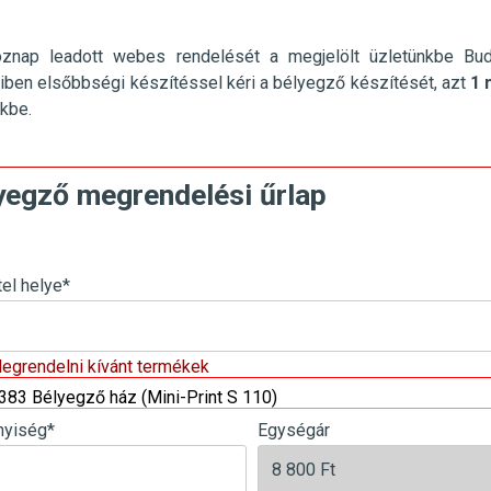
öznap leadott webes rendelését a megjelölt üzletünkbe
Bu
ben elsőbbségi készítéssel kéri a bélyegző készítését, azt
1 
nkbe.
yegző megrendelési űrlap
tel helye
*
Megrendelni kívánt termékek
383 Bélyegző ház (Mini-Print S 110)
yiség
*
Egységár