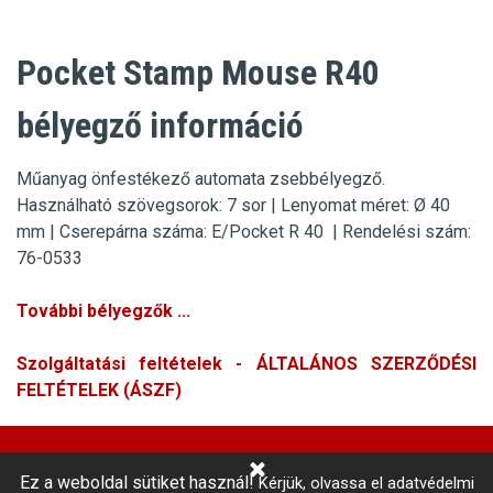
Pocket Stamp Mouse R40
bélyegző információ
Műanyag önfestékező automata zsebbélyegző.
Használható szövegsorok: 7 sor
|
Lenyomat mé
r
et:
Ø
40
m
m |
Cserepárna
sz
áma: E/Pocket R 40 | Rendelési szá
m:
76-0533
További bélyegzők ...
Szolgáltatási feltételek - ÁLTALÁNOS SZERZŐDÉSI
FELTÉTELEK (ÁSZF)
Ez a weboldal sütiket használ!
Kérjük, olvassa el adatvédelmi