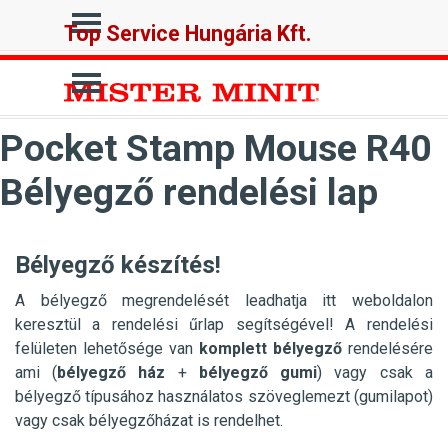
Tartalomhoz ugrás
Ugrás a menüre
Top Service Hungária Kft.
Ugrás a menüre
Pocket Stamp Mouse R40
Bélyegző rendelési lap
Bélyegző készítés!
A bélyegző megrendelését leadhatja itt weboldalon
keresztül a rendelési űrlap segítségével! A rendelési
felületen lehetősége van
komplett bélyegző
rendelésére
ami (
bélyegző ház
+
bélyegző gumi
) vagy csak a
bélyegző típusához használatos szöveglemezt (gumilapot)
vagy csak bélyegzőházat is rendelhet.