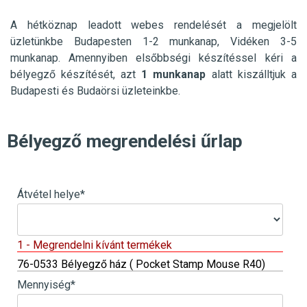
A hétköznap leadott webes rendelését a megjelölt
üzletünkbe
Budapesten 1-2 munkanap, Vidéken 3-5
munkanap. Amennyiben elsőbbségi készítéssel kéri a
bélyegző készítését, azt
1 munkanap
alatt kiszálltjuk a
Budapesti és Budaörsi üzleteinkbe.
Bélyegző megrendelési űrlap
Átvétel helye
*
1 - Megrendelni kívánt termékek
76-0533 Bélyegző ház ( Pocket Stamp Mouse R40)
Mennyiség
*