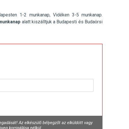
dapesten 1-2 munkanap, Vidéken 3-5 munkanap.
munkanap
alatt kiszálltjuk a Budapesti és Budaörsi
gadását! Az elkészülő bélyegzőt az elküldött vagy
veg korrigálása nélkül.