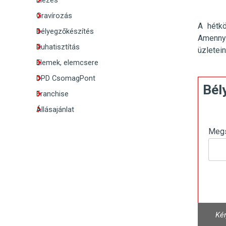
Élezés
Gravírozás
A hétk
Bélyegzőkészítés
Amennyi
Ruhatisztítás
üzletei
Elemek, elemcsere
DPD CsomagPont
Bél
Franchise
Állásajánlat
Meg
Kér