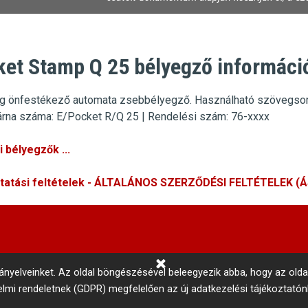
et Stamp Q 25 bélyegző informáci
g önfestékező automata zsebbélyegző.
Használható szövegsor
árna
száma: E/Pocket R/Q 25 | Rendelési szám: 76-xxxx
 bélyegzők ...
ltatási feltételek - ÁLTALÁNOS SZERZŐDÉSI FELTÉTELEK (
rányelveinket.
Az oldal böngészésével beleegyezik abba, hogy az olda
delmi rendeletnek (GDPR) megfelelően az új adatkezelési tájékoztató