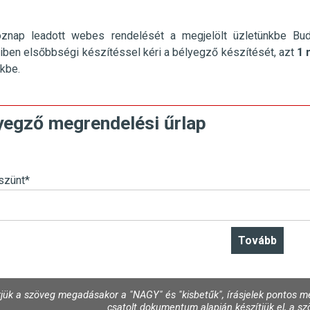
öznap leadott webes rendelését a megjelölt üzletünkbe
Bu
ben elsőbbségi készítéssel kéri a bélyegző készítését, azt
1 
nkbe.
yegző megrendelési űrlap
szünt
*
jük a szöveg megadásakor a "NAGY" és "kisbetűk", írásjelek pontos me
csatolt dokumentum alapján készítjük el, a szö