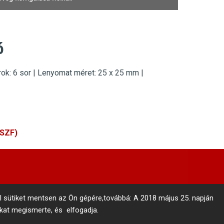
ó
ok: 6 sor
|
Lenyomat mé
ret:
25 x
25 mm |
ÁSZF)
l sütiket mentsen az Ön gépére,továbbá: A 2018 május 25. napján
nkat megismerte, és elfogadja.