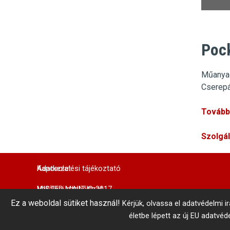
Pock
Műanya
Cserep
További
Szolgá
Adatkezelési tájékoztató
Kapcsolat
MISTER MINIT © 2017
Vállalási szabályzat
Központi Autókulcsmásolás 
Ez a weboldal sütiket használ!
Kérjük, olvassa el adatvédelmi i
telefonszám: +36 1 866 3300 # 3206
Belső visszaélés-bejelentés
Minden jog fenntartva!
életbe lépett az új EU adatvé