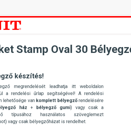
ket Stamp Oval 30 Bélyegző
egző készítés!
egző megrendelését leadhatja itt weboldalon
ül a rendelési űrlap segítségével! A rendelési
en lehetősége van
komplett bélyegző
rendelésére
élyegző ház
+
bélyegző gumi
) vagy csak a
gző típusához használatos szöveglemezt
pot) vagy csak bélyegzőházat is rendelhet.