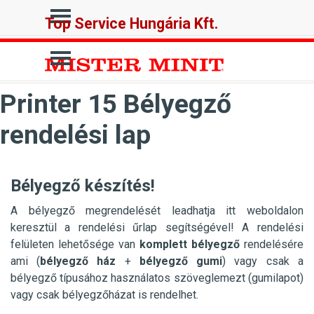
Tartalomhoz ugrás
Ugrás a menüre
Top Service Hungária Kft.
Ugrás a menüre
Printer 15 Bélyegző
rendelési lap
Bélyegző készítés!
A bélyegző megrendelését leadhatja itt weboldalon
keresztül a rendelési űrlap segítségével! A rendelési
felületen lehetősége van
komplett bélyegző
rendelésére
ami (
bélyegző ház
+
bélyegző gumi
) vagy csak a
bélyegző típusához használatos szöveglemezt (gumilapot)
vagy csak bélyegzőházat is rendelhet.