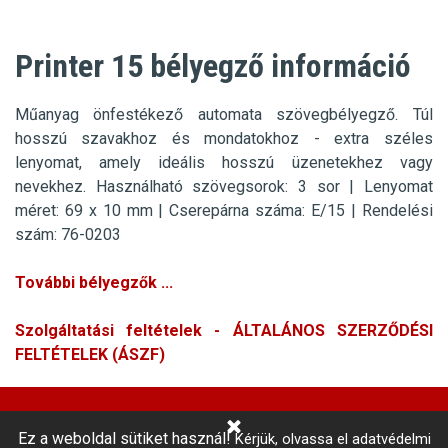
Printer 15 bélyegző információ
Műanyag önfestékező automata szövegbélyegző.
Túl
hosszú szavakhoz és mondatokhoz - extra széles
lenyomat, amely ideális hosszú üzenetekhez vagy
nevekhez.
Használható szövegsorok: 3 sor
|
Lenyomat
méret: 69 x 10 mm |
Cserepárna száma: E/15 | Rendelési
szám: 76-0203
További bélyegzők ...
Szolgáltatási feltételek - ÁLTALÁNOS SZERZŐDÉSI
FELTÉTELEK (ÁSZF)
Ez a weboldal sütiket használ!
Kérjük, olvassa el adatvédelmi