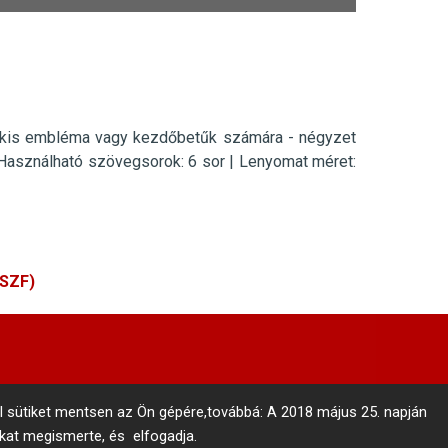
y kis embléma vagy kezdőbetűk számára - négyzet
Használható szövegsorok: 6 sor
|
Lenyomat méret:
ÁSZF)
l sütiket mentsen az Ön gépére,továbbá: A 2018 május 25. napján
nkat megismerte, és elfogadja.