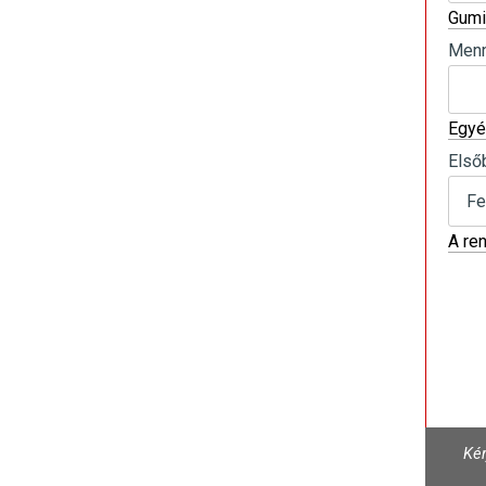
Gumi
Menn
Egyé
Első
A re
Kér