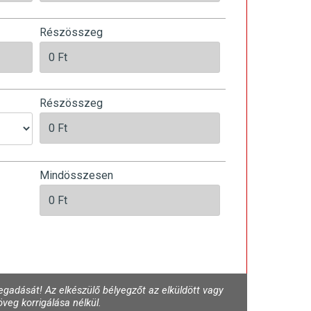
Részösszeg
Részösszeg
Mindösszesen
gadását! Az elkészülő bélyegzőt az elküldött vagy
veg korrigálása nélkül.