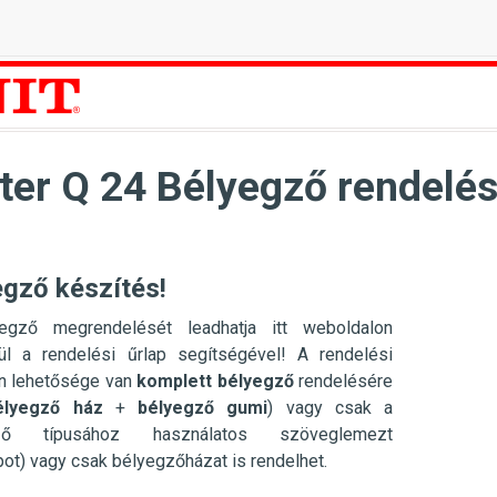
ter Q 24 Bélyegző rendelés
egző készítés!
egző megrendelését leadhatja itt weboldalon
ül a rendelési űrlap segítségével! A rendelési
en lehetősége van
komplett bélyegző
rendelésére
élyegző ház
+
bélyegző gumi
) vagy csak a
gző típusához használatos szöveglemezt
pot) vagy csak bélyegzőházat is rendelhet.