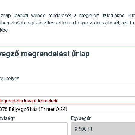
öznap leadott webes rendelését a megjelölt üzletünkbe
Bu
ben elsőbbségi készítéssel kéri a bélyegző készítését, azt
1 
nkbe.
yegző megrendelési űrlap
tel helye
*
Megrendelni kívánt termékek
378 Bélyegző ház (Printer Q 24)
yiség
*
Egységár