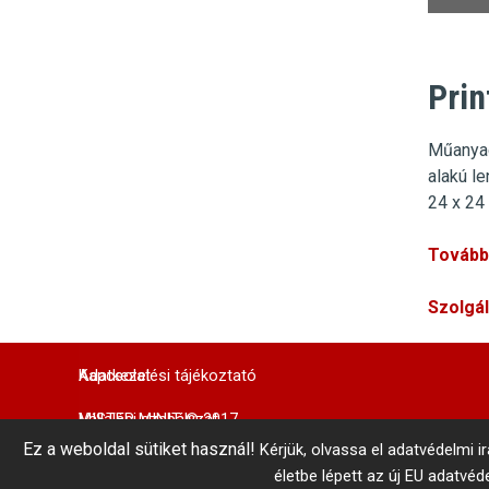
Prin
Műanya
alakú l
24 x 24
További
Szolgá
Adatkezelési tájékoztató
Kapcsolat
MISTER MINIT © 2017
Vállalási szabályzat
Központi Autókulcsmásolás 
Ez a weboldal sütiket használ!
Kérjük, olvassa el adatvédelmi i
telefonszám: +36 1 866 3300 # 3206
Belső visszaélés-bejelentés
Minden jog fenntartva!
életbe lépett az új EU adatvé