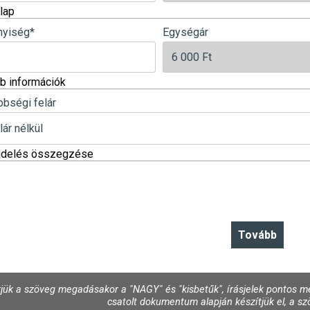
lap
yiség
*
Egységár
b információk
bbségi felár
ndelés összegzése
jük a szöveg megadásakor a "NAGY" és "kisbetűk", írásjelek pontos me
csatolt dokumentum alapján készítjük el, a szö