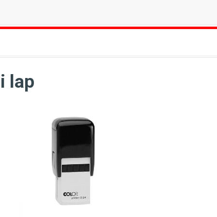
i lap