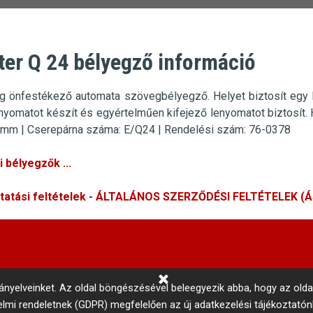
ter Q 24 bélyegző információ
g önfestékező automata szövegbélyegző.
Helyet biztosít eg
enyomatot készít és egyértelműen kifejező lenyomatot biztosít.
 mm |
Cserepárna száma: E/Q24 | Rendelési szám: 76-0378
 bélyegzők ...
ltatási feltételek - ÁLTALÁNOS SZERZŐDÉSI FELTÉTELEK (
rányelveinket.
Az oldal böngészésével beleegyezik abba, hogy az olda
delmi rendeletnek (GDPR) megfelelően az új adatkezelési tájékoztató