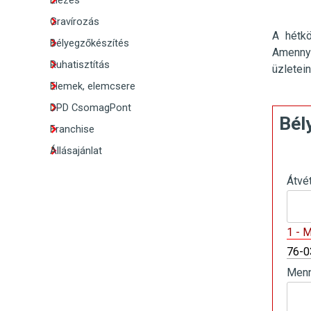
Élezés
Gravírozás
A hétk
Bélyegzőkészítés
Amennyi
Ruhatisztítás
üzletei
Elemek, elemcsere
DPD CsomagPont
Bél
Franchise
Állásajánlat
Átvé
1 - 
76-0
Menn