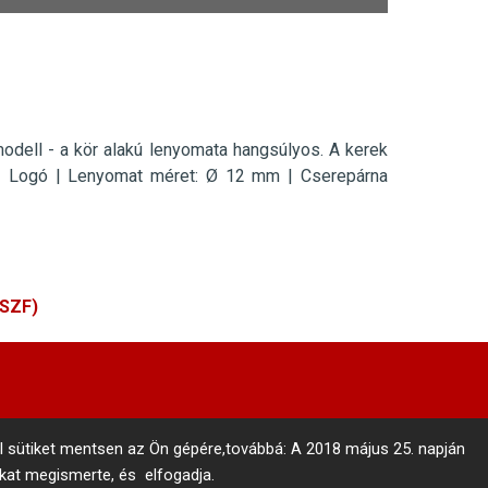
odell - a kör alakú lenyomata hangsúlyos. A kerek
1 Logó
|
Lenyomat méret:
Ø
12 mm |
Cserepárna
ÁSZF)
l sütiket mentsen az Ön gépére,továbbá: A 2018 május 25. napján
nkat megismerte, és elfogadja.