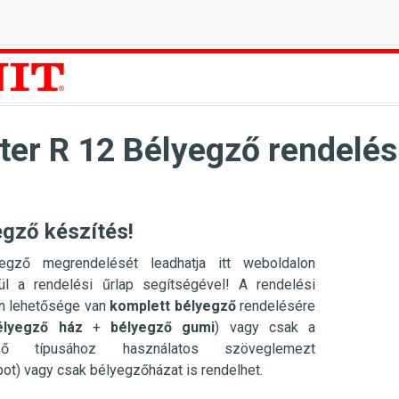
ter R 12 Bélyegző rendelés
egző készítés!
egző megrendelését leadhatja itt weboldalon
ül a rendelési űrlap segítségével! A rendelési
en lehetősége van
komplett bélyegző
rendelésére
élyegző ház
+
bélyegző gumi
) vagy csak a
gző típusához használatos szöveglemezt
pot) vagy csak bélyegzőházat is rendelhet.