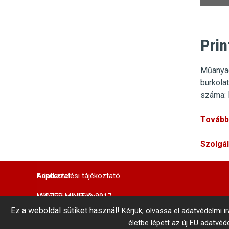
Prin
Műanya
burkola
száma: 
További
Szolgá
Adatkezelési tájékoztató
Kapcsolat
MISTER MINIT © 2017
Vállalási szabályzat
Központi Autókulcsmásolás 
Ez a weboldal sütiket használ!
Kérjük, olvassa el adatvédelmi i
telefonszám: +36 1 866 3300 # 3206
Belső visszaélés-bejelentés
Minden jog fenntartva!
életbe lépett az új EU adatvé