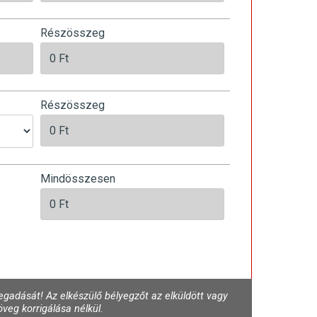
Részösszeg
Részösszeg
Mindösszesen
gadását! Az elkészülő bélyegzőt az elküldött vagy
veg korrigálása nélkül.