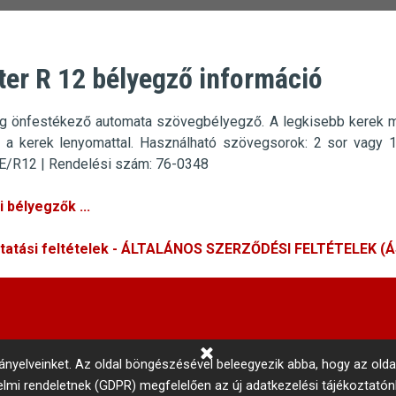
ter R 12 bélyegző információ
g önfestékező automata szövegbélyegző.
A legkisebb kerek m
t a kerek lenyomattal.
Használható szövegsorok: 2 sor vagy 
E/R12 | Rendelési szám: 76-0348
 bélyegzők ...
ltatási feltételek - ÁLTALÁNOS SZERZŐDÉSI FELTÉTELEK (
rányelveinket.
Az oldal böngészésével beleegyezik abba, hogy az olda
delmi rendeletnek (GDPR) megfelelően az új adatkezelési tájékoztató