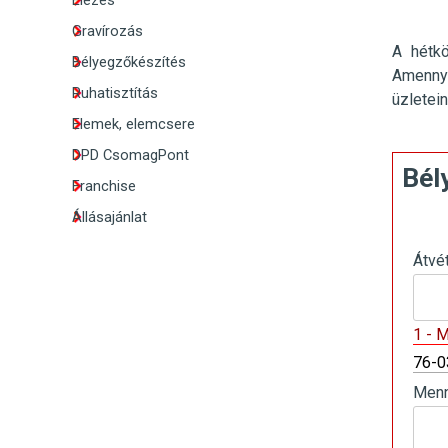
Élezés
Gravírozás
A hétk
Bélyegzőkészítés
Amennyi
Ruhatisztítás
üzletei
Elemek, elemcsere
DPD CsomagPont
Bél
Franchise
Állásajánlat
Átvé
1 - 
76-0
Menn