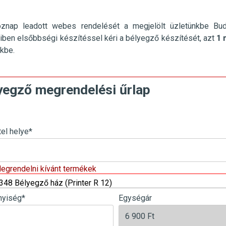
öznap leadott webes rendelését a megjelölt üzletünkbe
Bu
ben elsőbbségi készítéssel kéri a bélyegző készítését, azt
1 
nkbe.
yegző megrendelési űrlap
tel helye
*
Megrendelni kívánt termékek
348 Bélyegző ház (Printer R 12)
yiség
*
Egységár