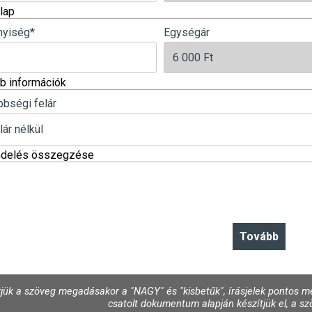
lap
yiség
*
Egységár
b információk
bbségi felár
ndelés összegzése
jük a szöveg megadásakor a "NAGY" és "kisbetűk", írásjelek pontos me
csatolt dokumentum alapján készítjük el, a szö