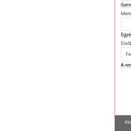
Gumi
Menn
Egyé
Első
A re
Kér