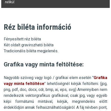
nélkül.
Réz biléta információ
Fényesített réz biléta
Két oldalt gravirozható biléta
Tradicionális biléta megjelenés.
Grafika vagy minta feltöltése:
Nagyobb szöveg vagy logó / grafikai elem esetén "
Grafika
vagy minta feltöltése
" lehetőségnél kérjük feltölteni. (jpg,
png, pdf, doc, docx, cdr, bmp, ai, eps, svg)
Amennyiben nem
rendelkezik
vektorgrafikus
grafikával, csak jpg, vagy egyéb
képi formátumú mintával, kérjük, megrendelés előtt
érdeklődjön annak felhasználhatóságáról. A fáj névben pont,