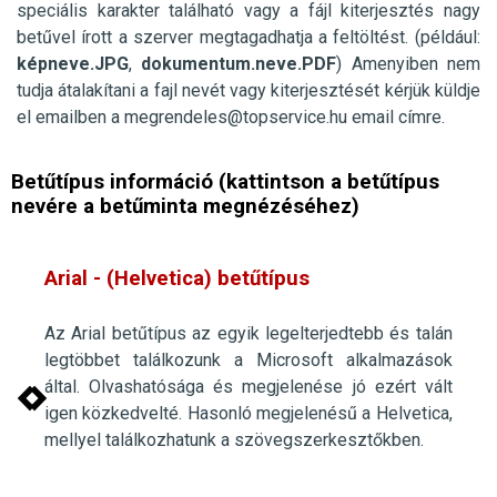
speciális karakter található vagy a fájl kiterjesztés nagy
betűvel írott a szerver megtagadhatja a feltöltést. (például:
képneve.JPG
,
dokumentum.neve.PDF
) Amenyiben nem
tudja átalakítani a fajl nevét vagy kiterjesztését kérjük küldje
el
emailben
a
megrendeles@topservice.hu
email címre.
Betűtípus információ (kattintson a betűtípus
nevére a betűminta megnézéséhez)
Arial - (Helvetica)
betűtípus
Az Arial betűtípus az egyik legelterjedtebb és talán
legtöbbet találkozunk a Microsoft alkalmazások
által. Olvashatósága és megjelenése jó ezért vált
igen közkedvelté. Hasonló megjelenésű a Helvetica,
mellyel találkozhatunk a szövegszerkesztőkben.