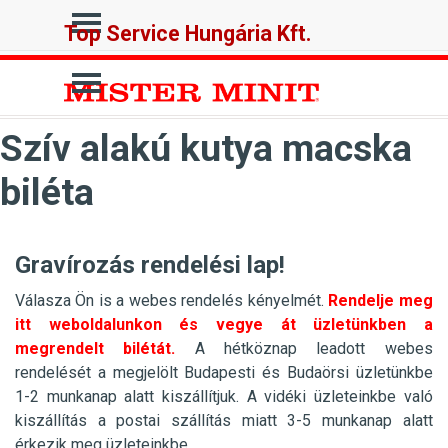
Tartalomhoz ugrás
Ugrás a menüre
Top Service Hungária Kft.
Ugrás a menüre
Szív alakú kutya macska
biléta
Gravírozás rendelési lap!
Válasza Ön is a webes rendelés kényelmét.
Rendelje meg
itt weboldalunkon és vegye át üzletünkben a
megrendelt bilétát.
A hétköznap leadott webes
rendelését a megjelölt Budapesti és Budaörsi üzletünkbe
1-2 munkanap alatt kiszállítjuk. A vidéki üzleteinkbe való
kiszállítás a postai szállítás miatt 3-5 munkanap alatt
érkezik meg üzleteinkbe.