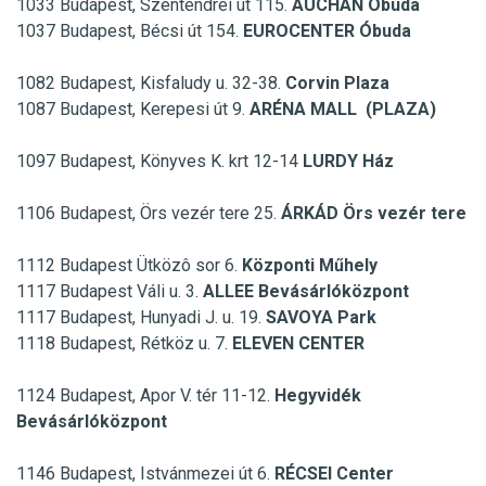
1033 Budapest, Szentendrei út 115.
AUCHAN Óbuda
1037 Budapest, Bécsi út 154.
EUROCENTER Óbuda
1082 Budapest, Kisfaludy u. 32-38.
Corvin Plaza
1087 Budapest, Kerepesi út 9.
ARÉNA MALL (PLAZA)
1097 Budapest, Könyves K. krt 12-14
LURDY Ház
1106 Budapest, Örs vezér tere 25.
ÁRKÁD Örs vezér tere
1112 Budapest Ütközô sor 6.
Központi Műhely
1117 Budapest Váli u. 3.
ALLEE Bevásárlóközpont
1117 Budapest, Hunyadi J. u. 19.
SAVOYA Park
1118 Budapest, Rétköz u. 7.
ELEVEN CENTER
1124 Budapest, Apor V. tér 11-12.
Hegyvidék
Bevásárlóközpont
1146 Budapest, Istvánmezei út 6.
RÉCSEI Center