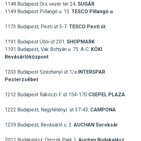
1148 Budapest Örs vezér tér 24.
SUGÁR
1149 Budapest Pillangó u. 15.
TESCO Pillangó u.
1173 Budapest, Pesti út 5-7.
TESCO Pesti út
1191 Budapest Üllôi út 201.
SHOPMARK
1191 Budapest, Vak Bottyán u. 75. A-C.
KÖKI
Bevásárlóközpont
1203 Budapest Széchenyi út 1/a
INTERSPAR
Pesterzsébet
1212 Budapest Rákóczi F. út 154-170
CSEPEL PLAZA
1222 Budapest, Nagytétényi út 37-43.
CAMPONA
1239 Budapest, Bevásárló u. 2.
AUCHAN Soroksár
2011 Budakalász, Omszk Park 1.
Auchan Budakalász