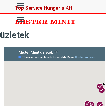
Tartalomhoz ugrás
Ugrás a menüre
Top Service Hungária Kft.
Ugrás a menüre
üzletek