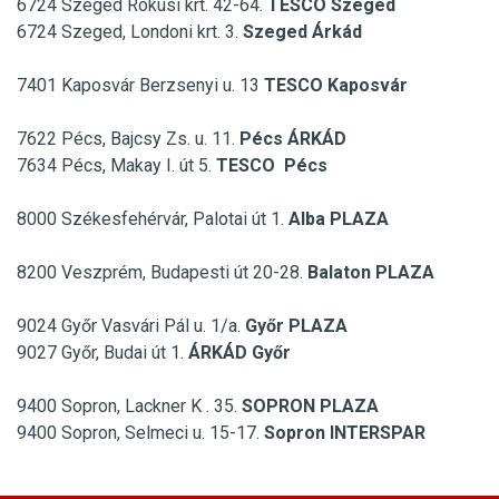
6724 Szeged Rókusi krt. 42-64.
TESCO Szeged
6724 Szeged, Londoni krt. 3.
Szeged Árkád
7401 Kaposvár Berzsenyi u. 13
TESCO Kaposvár
7622 Pécs, Bajcsy Zs. u. 11.
Pécs ÁRKÁD
7634 Pécs, Makay I. út 5.
TESCO Pécs
8000 Székesfehérvár, Palotai út 1.
Alba PLAZA
8200 Veszprém, Budapesti út 20-28.
Balaton PLAZA
9024 Győr Vasvári Pál u. 1/a.
Győr PLAZA
9027 Győr, Budai út 1.
ÁRKÁD Győr
9400 Sopron, Lackner K . 35.
SOPRON PLAZA
9400 Sopron, Selmeci u. 15-17.
Sopron INTERSPAR