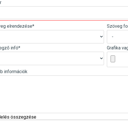
r
eg elrendezése
*
Szöveg f
egző infó
*
Grafika va
b információk
elés összegzése