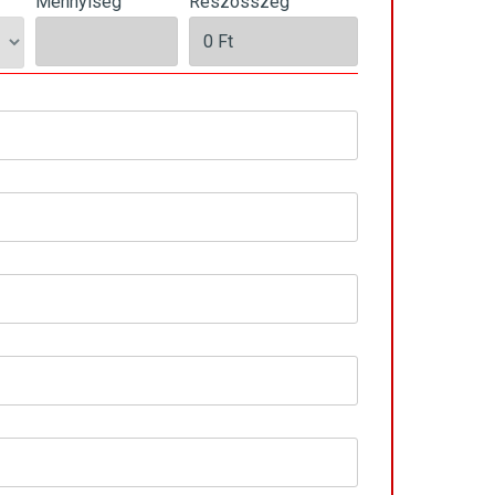
Mennyiség
Részösszeg