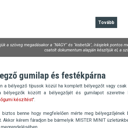
jük a szöveg megadásakor a "NAGY" és "kisbetűk", írásjelek pontos me
csatolt dokumentum alapján készítjük el, a szö
egző gumilap és festékpárna
n a bélyegző típusok közül ha komplett bélyegzőt vagy csak
a a bélyegzők között a bélyegzőjét és gumilapot szeretne
őgumi készítést
".
biztos benne hogy megfelelően mérte meg bélyegzőjének be
ét. Akkor kérem fáradjon be bármelyik MISTER MINIT üzletünkb
 megrendelésében.