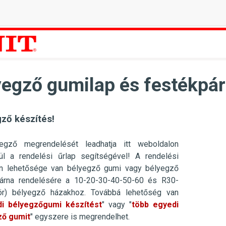
egző gumilap és festékpár
ző készítés!
egző megrendelését leadhatja itt weboldalon
ül a rendelési űrlap segítségével! A rendelési
en lehetősége van bélyegző gumi vagy bélyegző
párna rendelésére a 10-20-30-40-50-60 és R30-
ör) bélyegző házakhoz. Továbbá lehetőség van
i bélyegzőgumi készítést
" vagy "
több egyedi
ző gumit
" egyszere is megrendelhet.