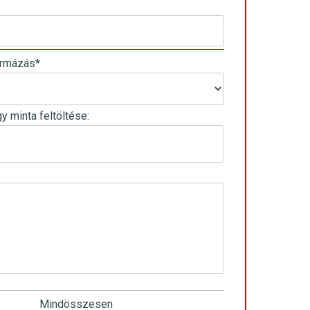
ormázás
*
gy minta feltöltése:
Mindösszesen