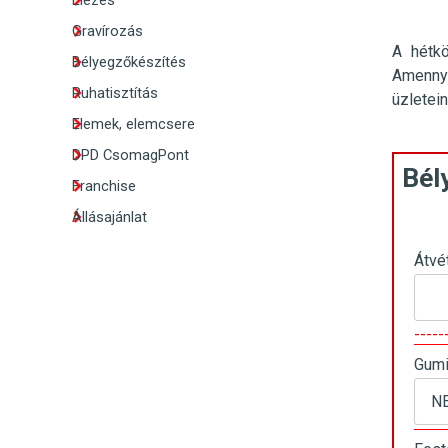
Élezés
Gravírozás
A hétk
Bélyegzőkészítés
Amennyi
Ruhatisztítás
üzletei
Elemek, elemcsere
DPD CsomagPont
Bél
Franchise
Állásajánlat
Átvé
----
Gumi