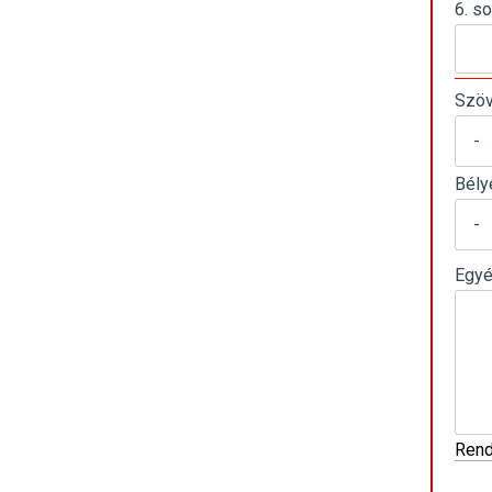
6. so
Szöv
Bély
Egyé
Rend