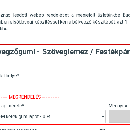
öznap leadott webes rendelését a megjelölt üzletünkbe
Bu
ben elsőbbségi készítéssel kéri a bélyegző készítését, azt
1 
nkbe.
yegzőgumi - Szöveglemez / Festékpár
tel helye
*
------ MEGRENDELÉS ----------
lap mérete
*
Mennyisé