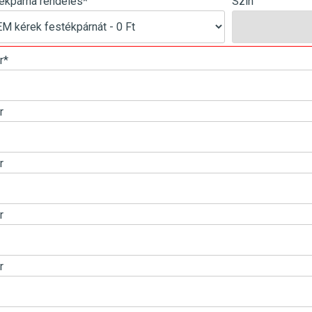
ékpárna rendelés
*
Szín
r
*
r
r
r
r