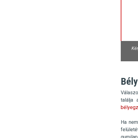
Kér
Bély
Válaszo
találj
bélyegz
Ha nem 
felület
gumilap