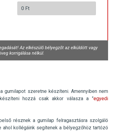
gadását! Az elkészülő bélyegzőt az elküldött vagy
veg korrigálása nélkül.
 a gumilapot szeretne készíteni. Amennyiben nem
 készíteni hozzá csak akkor válasza a "
egyedi
lső résznek a gumilap felragasztásra szolgáló
e ahol kollégáink segítenek a bélyegzőhöz tartózó