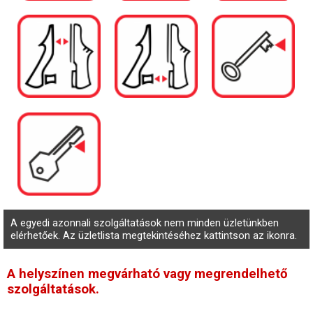
A egyedi azonnali szolgáltatások nem minden üzletünkben
elérhetőek. Az üzletlista megtekintéséhez kattintson az ikonra.
A helyszínen megvárható vagy megrendelhető
szolgáltatások.