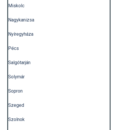
Miskolc
Nagykanizsa
Nyíregyháza
Pécs
Salgótarján
Solymár
Sopron
Szeged
Szolnok