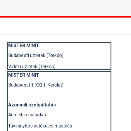
Kihagy blokk MISTER MINIT
MISTER MINIT
Budapesti üzletek (Térkép)
Vidéki üzletek (Térkép)
Kihagy blokk MISTER MINIT
MISTER MINIT
Budapest (II-XXIII. Kerület)
Azonnali szolgáltatás
Autó chip másolás
Távirányítós autókulcs másolás