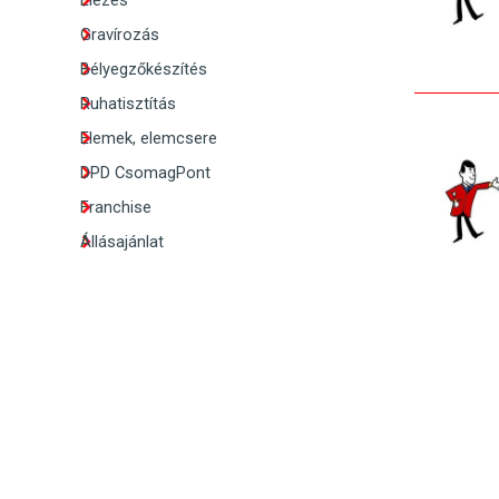
Élezés
Gravírozás
Bélyegzőkészítés
Ruhatisztítás
Elemek, elemcsere
DPD CsomagPont
Franchise
Állásajánlat