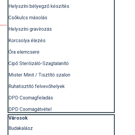
Helyszíni bélyegző készítés
Csőkulcs másolás
Helyszíni gravírozás
Korcsolya élezés
Óra elemcsere
Cipő Sterilizáló-Szagtalanító
Mister Minit / Tisztító szalon
Ruhatisztító felvevőhelyek
DPD Csomagfeladás
DPD Csomagátvétel
Kihagy blokk Városok
Városok
Budakalász