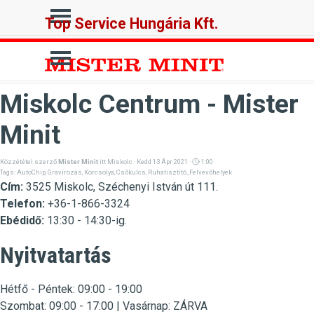
Tartalomhoz ugrás
Ugrás a menüre
Top Service Hungária Kft.
Ugrás a menüre
Miskolc Centrum - Mister
Minit
Közzététel szerző
Mister Minit
itt
Miskolc
· Kedd 13 Ápr 2021 ·
1:00
Tags:
AutoChip
,
Gravírozás
,
Korcsolya
,
Csőkulcs
,
Ruhatisztító_Felvevőhelyek
Cím:
3525 Miskolc, Széchenyi István út 111.
Telefon:
+36-1-866-3324
Ebédidő:
13:30 - 14:30-ig.
Nyitvatartás
Hétfő - Péntek:
09:00 - 19:00
Szombat
:
09:00 - 17:00 |
Vasárnap:
ZÁRVA