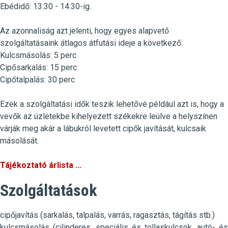
Ebédidő: 13:30 - 14:30-ig.
Az azonnaliság azt jelenti, hogy egyes alapvető
szolgáltatásaink átlagos átfutási ideje a következő:
Kulcsmásolás
:
5 perc
Cipősarkalás
: 15 perc
Cipőtalpalás
: 30 perc
Ezek a szolgáltatási idők teszik lehetővé például azt is, hogy a
vevők az üzletekbe kihelyezett székekre leülve a helyszínen
várják meg akár a lábukról levetett cipők javítását, kulcsaik
másolását.
Tájékoztató árlista ...
Szolgáltatások
cipőjavítás (sarkalás, talpalás, varrás, ragasztás, tágítás stb.)
kulcsmásolás (cilinderes, speciális és tollaskulcsok, autó- és