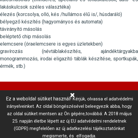
lakáskulcsok széles választéka)
élezés (korcsolya, olló, kés /hullámos élű is/, húsdaráló)
bélyegző készítés (hagyományos és automata)
távirányító másolás
beléptető chip másolás
elemcsere (óraelemcsere is egyes üzletekben)
gravírozás (névtáblakészítés, ajándéktárgyakba
monogrammozás, irodai eligazító táblák készítése, sportkupák,
érmék, stb.)
Ez a weboldal sütiket használ!
Kérjük, olvassa el adatvédelmi
Központi Autókulcsmásolás 
irányelveinket.
Az oldal böngészésével beleegyezik abba, hogy
telefonszám: +36 1 866 3300 # 3206
az oldal sütiket mentsen az Ön gépére,továbbá: A 2018 május
Adatkezelési tájékoztató
Vállalási szabályzat
25. napján életbe lépett az új EU adatvédelmi rendeletnek
MISTER MINIT © 2017
Minden jog fenntartva!
(GDPR) megfelelően az új adatkezelési tájékoztatónkat
megismerte, és elfogadja.
Kapcsolat
Belső visszaélés-bejelentés