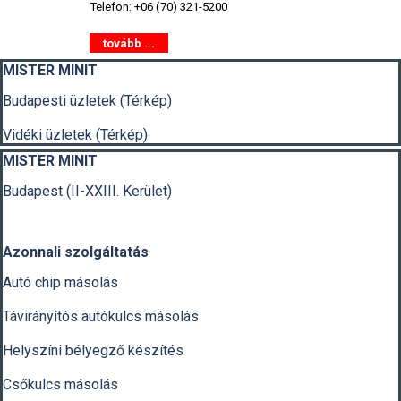
Telefon: +06 (70) 321-5200
tovább ...
Kihagy blokk MISTER MINIT
MISTER MINIT
Budapesti üzletek (Térkép)
Vidéki üzletek (Térkép)
Kihagy blokk MISTER MINIT
MISTER MINIT
Budapest (II-XXIII. Kerület)
Azonnali szolgáltatás
Autó chip másolás
Távirányítós autókulcs másolás
Helyszíni bélyegző készítés
Csőkulcs másolás