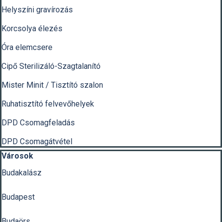
Helyszíni gravírozás
Korcsolya élezés
Óra elemcsere
Cipő Sterilizáló-Szagtalanító
Mister Minit / Tisztító szalon
Ruhatisztító felvevőhelyek
DPD Csomagfeladás
DPD Csomagátvétel
Kihagy blokk Városok
Városok
Budakalász
Budapest
Budaörs