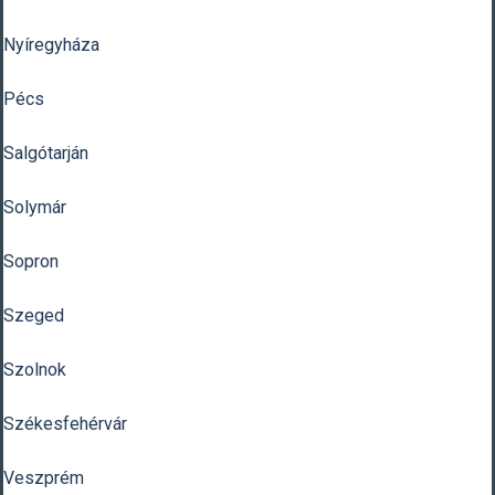
Nyíregyháza
Pécs
Salgótarján
Solymár
Sopron
Szeged
Szolnok
Székesfehérvár
Veszprém