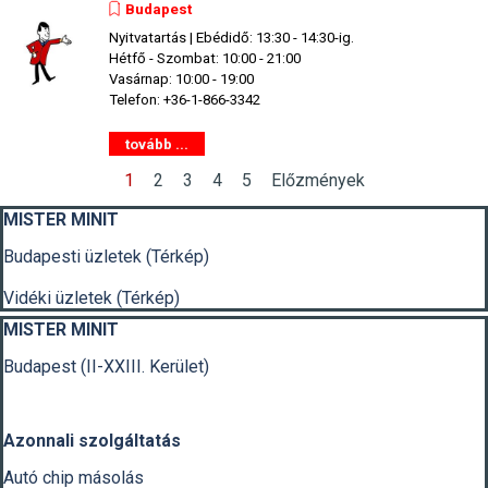
Budapest
Nyitvatartás | Ebédidő: 13:30 - 14:30-ig.
Hétfő - Szombat: 10:00 - 21:00
Vasárnap: 10:00 - 19:00
Telefon: +36-1-866-3342
tovább ...
Jelenlegi oldal:
1
Ugrás az oldalra:
2
Ugrás az oldalra:
3
Ugrás az oldalra:
4
Ugrás az oldalra:
5
Előzmények
Kihagy blokk MISTER MINIT
MISTER MINIT
Budapesti üzletek (Térkép)
Vidéki üzletek (Térkép)
Kihagy blokk MISTER MINIT
MISTER MINIT
Budapest (II-XXIII. Kerület)
Azonnali szolgáltatás
Autó chip másolás