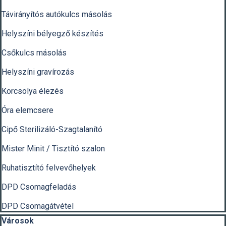
Távirányítós autókulcs másolás
Helyszíni bélyegző készítés
Csőkulcs másolás
Helyszíni gravírozás
Korcsolya élezés
Óra elemcsere
Cipő Sterilizáló-Szagtalanító
Mister Minit / Tisztító szalon
Ruhatisztító felvevőhelyek
DPD Csomagfeladás
DPD Csomagátvétel
Kihagy blokk Városok
Városok