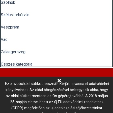
Szolnok
Székesfehérvár
Veszprém
Vác
Zalaegerszeg
Összes kategória
Ez a weboldal sütiket használ!
Kérjük, olvassa el adatvédelmi
Központi Autókulcsmásolás 
irányelveinket.
Az oldal böngészésével beleegyezik abba, hogy
telefonszám: +36 1 866 3300 # 3206
az oldal sütiket mentsen az Ön gépére,továbbá: A 2018 május
Adatkezelési tájékoztató
Vállalási szabályzat
25. napján életbe lépett az új EU adatvédelmi rendeletnek
MISTER MINIT © 2017
Minden jog fenntartva!
(GDPR) megfelelően az új adatkezelési tájékoztatónkat