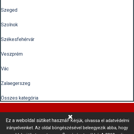
Szeged
Szolnok
Székesfehérvár
Veszprém
Vác
Zalaegerszeg
Összes kategória
Ez a weboldal sütiket használ!
Kérjük, olvassa el adatvédelmi
Központi Autókulcsmásolás 
irányelveinket.
Az oldal böngészésével beleegyezik abba, hogy
telefonszám: +36 1 866 3300 # 3206