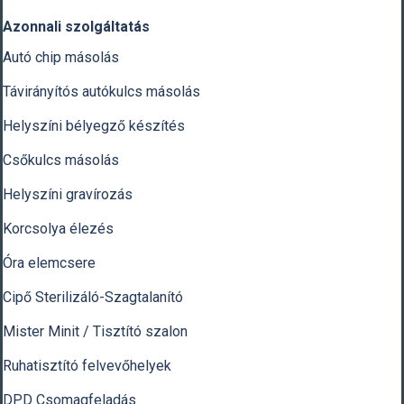
Azonnali szolgáltatás
Autó chip másolás
Távirányítós autókulcs másolás
Helyszíni bélyegző készítés
Csőkulcs másolás
Helyszíni gravírozás
Korcsolya élezés
Óra elemcsere
Cipő Sterilizáló-Szagtalanító
Mister Minit / Tisztító szalon
Ruhatisztító felvevőhelyek
DPD Csomagfeladás