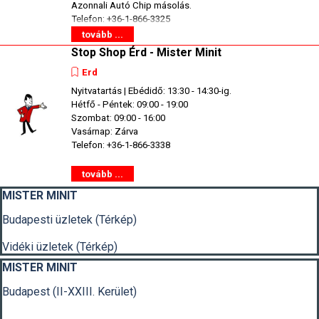
Azonnali Autó Chip másolás.
Telefon: +36-1-866-3325
tovább ...
Stop Shop Érd - Mister Minit
Erd
Nyitvatartás | Ebédidő: 13:30 - 14:30-ig.
Hétfő - Péntek: 09:00 - 19:00
Szombat: 09:00 - 16:00
Vasárnap: Zárva
Telefon: +36-1-866-3338
tovább ...
Kihagy blokk MISTER MINIT
MISTER MINIT
Budapesti üzletek (Térkép)
Vidéki üzletek (Térkép)
Kihagy blokk MISTER MINIT
MISTER MINIT
Budapest (II-XXIII. Kerület)