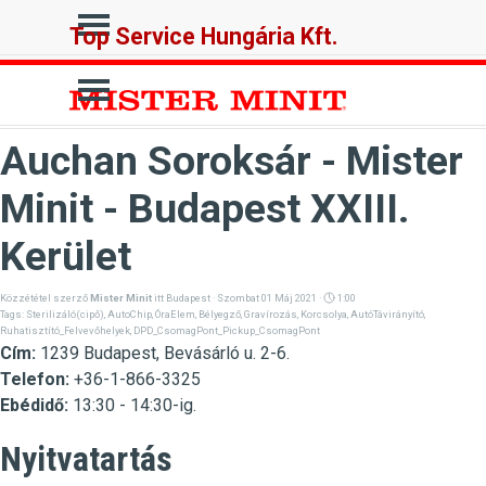
Tartalomhoz ugrás
Ugrás a menüre
Top Service Hungária Kft.
Ugrás a menüre
Auchan Soroksár - Mister
Minit - Budapest XXIII.
Kerület
Közzététel szerző
Mister Minit
itt
Budapest
· Szombat 01 Máj 2021 ·
1:00
Tags:
Sterilizáló(cipő)
,
AutoChip
,
ÓraElem
,
Bélyegző
,
Gravírozás
,
Korcsolya
,
AutóTávirányító
,
Ruhatisztító_Felvevőhelyek
,
DPD_CsomagPont_Pickup_CsomagPont
Cím:
1239 Budapest, Bevásárló u. 2-6.
Telefon:
+36-1-866-3325
Ebédidő:
13:30 - 14:30-ig.
Nyitvatartás