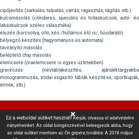
cipőjavítás (sarkalás, talpalás, varrás, ragasztás, tágítás stb.)
kulcsmásolás (cilinderes, speciális és tollaskulcsok, autó- és
lakáskulcsok széles választéka)
élezés (korcsolya, olló, kés /hullámos élű is/, húsdaráló)
bélyegző készítés (hagyományos és automata)
távirányító másolás
beléptető chip másolás
elemcsere (óraelemcsere is egyes üzletekben)
gravírozás (névtáblakészítés, ajándéktárgyakba
monogrammozás, irodai eligazító táblák készítése, sportkupák,
érmék, stb.)
Ez a weboldal sütiket használ!
Kérjük, olvassa el adatvédelmi
Központi Autókulcsmásolás 
irányelveinket.
Az oldal böngészésével beleegyezik abba, hogy
telefonszám: +36 1 866 3300 # 3206
az oldal sütiket mentsen az Ön gépére,továbbá: A 2018 május
Adatkezelési tájékoztató
Vállalási szabályzat