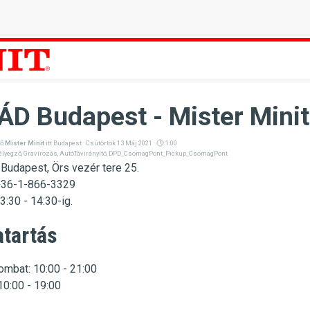
D Budapest - Mister Minit 
ző
Mister Minit
itt
Budapest
· Csütörtök 13 Máj 2021 ·
1:00
élyegző
,
Gravírozás
,
AutóTávirányító
,
DPD_CsomagPont_Pickup_CsomagPont
Budapest, Örs vezér tere 25.
+36-1-866-3329
3:30 - 14:30-ig.
atartás
ombat: 10:00 - 21:00
10:00 - 19:00