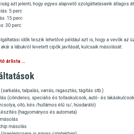
iság azt jelenti, hogy egyes alapvető szolgáltatásaink átlagos át
lás
:
5 perc
ás
: 15 perc
ás
: 30 perc
lgáltatási idők teszik lehetővé például azt is, hogy a vevők az 
akár a lábukról levetett cipők javítását, kulcsaik másolását.
ó árlista ...
áltatások
 (sarkalás, talpalás, varrás, ragasztás, tágítás stb.)
ás (cilinderes, speciális és tollaskulcsok, autó- és lakáskulcso
csolya, olló, kés /hullámos élű is/, húsdaráló)
készítés (hagyományos és automata)
ó másolás
chip másolás
(óraelemcsere is egyes üzletekben)