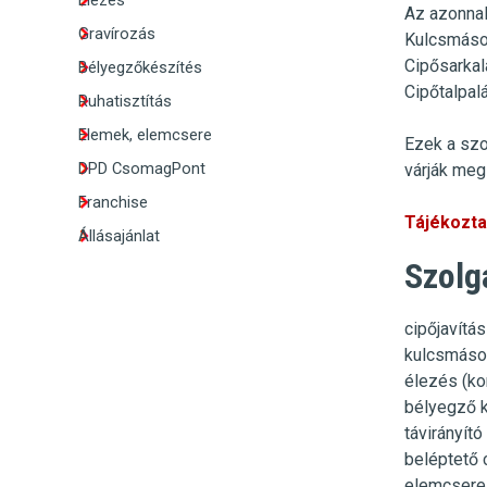
Élezés
Az azonnal
Gravírozás
Kulcsmáso
Cipősarkal
Bélyegzőkészítés
Cipőtalpal
Ruhatisztítás
Elemek, elemcsere
Ezek a szo
DPD CsomagPont
várják meg 
Franchise
Tájékoztat
Állásajánlat
Szolg
cipőjavítás
kulcsmásol
élezés (kor
bélyegző 
távirányít
beléptető 
elemcsere 