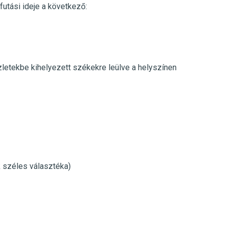
futási ideje a következő:
üzletekbe kihelyezett székekre leülve a helyszínen
k széles választéka)