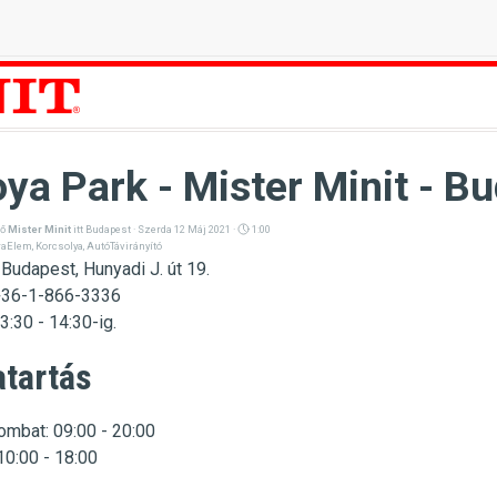
ya Park - Mister Minit - Bu
ző
Mister Minit
itt
Budapest
· Szerda 12 Máj 2021 ·
1:00
raElem
,
Korcsolya
,
AutóTávirányító
Budapest, Hunyadi J. út 19
.
+36-1-866-3336
3:30 - 14:30-ig.
atartás
ombat: 09:00 - 20:00
10:00 - 18:00