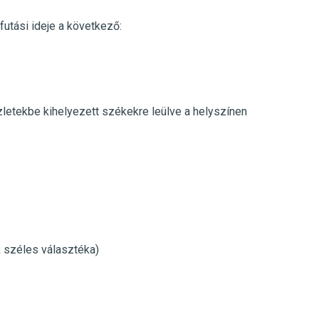
futási ideje a következő:
üzletekbe kihelyezett székekre leülve a helyszínen
k széles választéka)