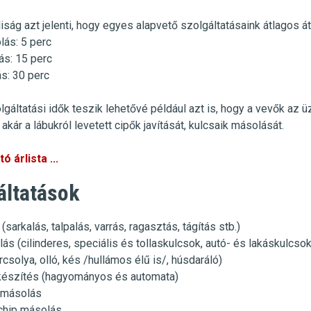
iság azt jelenti, hogy egyes alapvető szolgáltatásaink átlagos át
lás
:
5 perc
ás
: 15 perc
ás
: 30 perc
lgáltatási idők teszik lehetővé például azt is, hogy a vevők az 
akár a lábukról levetett cipők javítását, kulcsaik másolását.
ó árlista ...
áltatások
 (sarkalás, talpalás, varrás, ragasztás, tágítás stb.)
ás (cilinderes, speciális és tollaskulcsok, autó- és lakáskulcso
csolya, olló, kés /hullámos élű is/, húsdaráló)
készítés (hagyományos és automata)
ó másolás
chip másolás