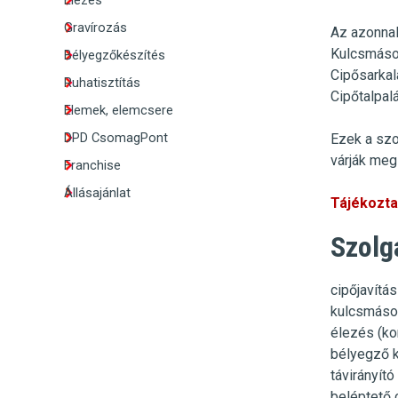
Élezés
Gravírozás
Az azonnal
Kulcsmáso
Bélyegzőkészítés
Cipősarkal
Ruhatisztítás
Cipőtalpal
Elemek, elemcsere
DPD CsomagPont
Ezek a szo
várják meg 
Franchise
Állásajánlat
Tájékoztat
Szolg
cipőjavítás
kulcsmásol
élezés (kor
bélyegző 
távirányít
beléptető 