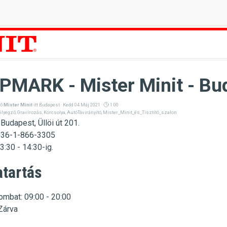
MARK - Mister Minit - Bud
ző
Mister Minit
itt
Budapest
· Kedd 04 Máj 2021 ·
1:00
élyegző
,
Gravírozás
,
Korcsolya
,
AutóTávirányító
,
Mister_Minit_és_Tisztító_szalon
Budapest, Üllöi út 201.
+36-1-866-3305
3:30 - 14:30-ig.
atartás
ombat: 09:00 - 20:00
Zárva