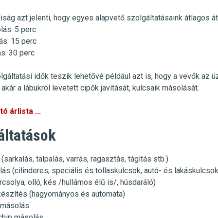
iság azt jelenti, hogy egyes alapvető szolgáltatásaink átlagos át
lás
:
5 perc
ás
: 15 perc
ás
: 30 perc
lgáltatási idők teszik lehetővé például azt is, hogy a vevők az 
akár a lábukról levetett cipők javítását, kulcsaik másolását.
ó árlista ...
áltatások
 (sarkalás, talpalás, varrás, ragasztás, tágítás stb.)
ás (cilinderes, speciális és tollaskulcsok, autó- és lakáskulcso
csolya, olló, kés /hullámos élű is/, húsdaráló)
készítés (hagyományos és automata)
ó másolás
chip másolás