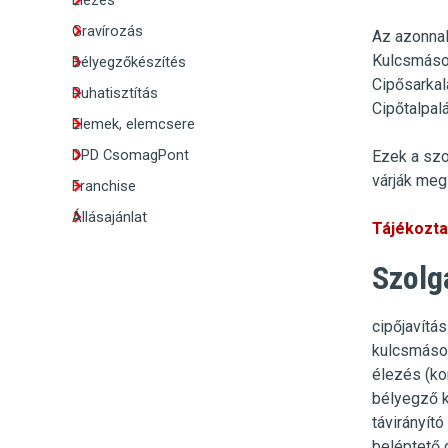
Élezés
Gravírozás
Az azonnal
Kulcsmáso
Bélyegzőkészítés
Cipősarkal
Ruhatisztítás
Cipőtalpal
Elemek, elemcsere
DPD CsomagPont
Ezek a szo
várják meg 
Franchise
Állásajánlat
Tájékoztat
Szolg
cipőjavítás
kulcsmásol
élezés (kor
bélyegző 
távirányít
beléptető 