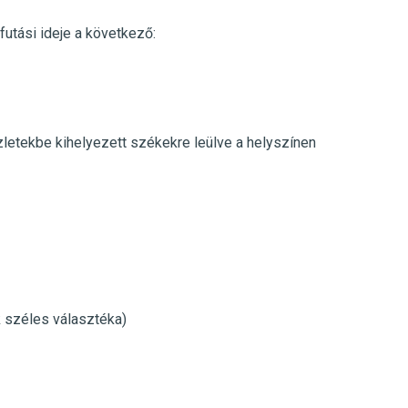
futási ideje a következő:
üzletekbe kihelyezett székekre leülve a helyszínen
k széles választéka)