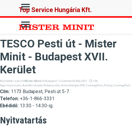
Tartalomhoz ugrás
Ugrás a menüre
Top Service Hungária Kft.
Ugrás a menüre
TESCO Pesti út - Mister
Minit - Budapest XVII.
Kerület
Közzététel szerző
Mister Minit
itt
Budapest
· Csütörtök 06 Máj 2021 ·
1:00
Tags:
Gravírozás
,
AutóTávirányító
,
Ruhatisztító_Felvevőhelyek
,
DPD_CsomagPont_Pickup_CsomagPont
Cím:
1173 Budapest, Pesti út 5-7
.
Telefon:
+36-1-866-3331
Ebédidő:
13:30 - 14:30-ig.
Nyitvatartás