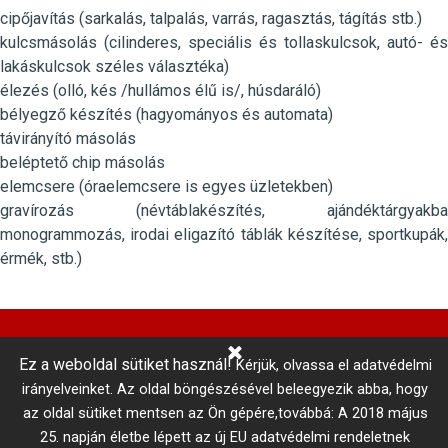
cipőjavítás (sarkalás, talpalás, varrás, ragasztás, tágítás stb.)
kulcsmásolás (cilinderes, speciális és tollaskulcsok, autó- és
lakáskulcsok széles választéka)
élezés (olló, kés /hullámos élű is/, húsdaráló)
bélyegző készítés (hagyományos és automata)
távirányító másolás
beléptető chip másolás
elemcsere (óraelemcsere is egyes üzletekben)
gravírozás (névtáblakészítés, ajándéktárgyakba
monogrammozás, irodai eligazító táblák készítése, sportkupák,
érmék, stb.)
Ez a weboldal sütiket használ!
Kérjük, olvassa el adatvédelmi
Központi Autókulcsmásolás 
irányelveinket.
Az oldal böngészésével beleegyezik abba, hogy
telefonszám: +36 1 866 3300 # 3206
az oldal sütiket mentsen az Ön gépére,továbbá: A 2018 május
Adatkezelési tájékoztató
Vállalási szabályzat
25. napján életbe lépett az új EU adatvédelmi rendeletnek