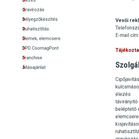
Élezés
Gravírozás
Bélyegzőkészítés
Vevői rek
Telefonsz
Ruhatisztítás
E-mail cím:
Elemek, elemcsere
DPD CsomagPont
Tájékoztat
Franchise
Szolgá
Állásajánlat
Cipőjavítá
kulcsmáso
élezés
távirányít
beléptető 
elemcsere
kisjavításo
ruhatisztít
gravírozás