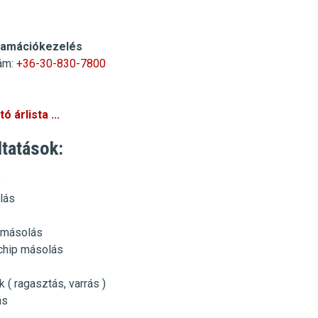
lamációkezelés
ám:
+36-30-830-7800
ó árlista ...
ltatások:
s
lás
ó másolás
chip másolás
k ( ragasztás, varrás )
ás