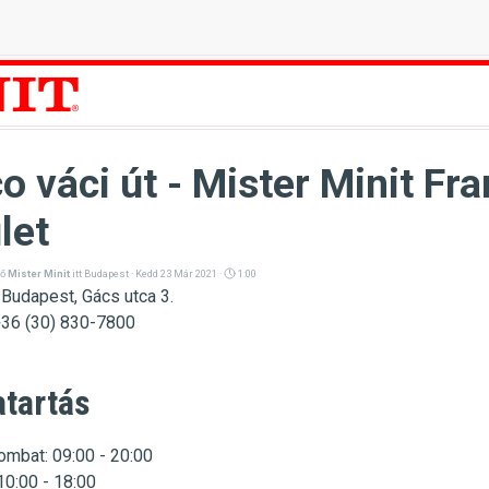
o váci út - Mister Minit Fra
let
ző
Mister Minit
itt
Budapest
· Kedd 23 Már 2021 ·
1:00
Budapest, Gács utca 3.
36 (30) 830-7800
atartás
ombat: 09:00 - 20:00
10:00 - 18:00