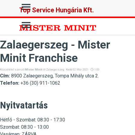
Tartalomhoz ugrás
Ugrás a menüre
Top Service Hungária Kft.
Ugrás a menüre
Zalaegerszeg - Mister
Minit Franchise
Közzététel szerző
Mister Minit
itt
Zalaegerszeg
· Kedd 02 Már 2021 ·
1:00
Cím:
8900 Zalaegerszeg, Tompa Mihály utca 2.
Telefon:
+36 (30) 911-1062
Nyitvatartás
Hétfő - Szombat: 08:30 - 17:30
Szombat: 08:30 - 13:00
Vasárnap: ZÁRVA