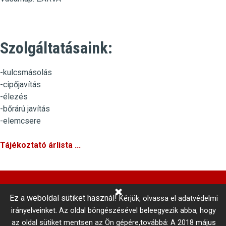
Szolgáltatásaink:
-kulcsmásolás
-cipőjavítás
-élezés
-bőrárú javítás
-elemcsere
Tájékoztató árlista ...
Ez a weboldal sütiket használ!
Kérjük, olvassa el adatvédelmi
Központi Autókulcsmásolás 
irányelveinket.
Az oldal böngészésével beleegyezik abba, hogy
telefonszám: +36 1 866 3300 # 3206
az oldal sütiket mentsen az Ön gépére,továbbá: A 2018 május